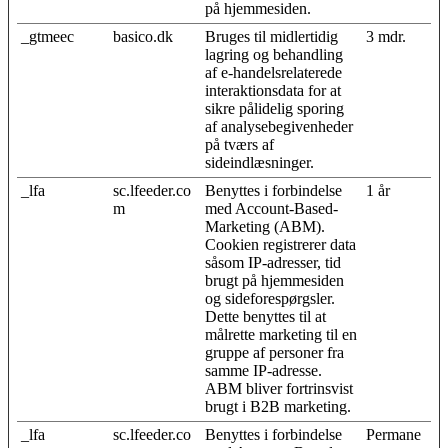
på hjemmesiden.
_gtmeec
basico.dk
Bruges til midlertidig
3 mdr.
lagring og behandling
af e-handelsrelaterede
interaktionsdata for at
sikre pålidelig sporing
af analysebegivenheder
på tværs af
sideindlæsninger.
_lfa
sc.lfeeder.co
Benyttes i forbindelse
1 år
m
med Account-Based-
Marketing (ABM).
Cookien registrerer data
såsom IP-adresser, tid
brugt på hjemmesiden
og sideforespørgsler.
Dette benyttes til at
målrette marketing til en
gruppe af personer fra
samme IP-adresse.
ABM bliver fortrinsvist
brugt i B2B marketing.
_lfa
sc.lfeeder.co
Benyttes i forbindelse
Permane