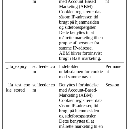
m
med Account-Based-
nt
Marketing (ABM).
Cookien registrerer data
såsom IP-adresser, tid
brugt på hjemmesiden
og sideforespørgsler.
Dette benyttes til at
målrette marketing til en
gruppe af personer fra
samme IP-adresse.
ABM bliver fortrinsvist
brugt i B2B marketing.
_lfa_expiry
sc.lfeeder.co
Indeholder
Permane
m
udløbsdatoen for cookie
nt
med samme navn.
_lfa_test_coo
sc.lfeeder.co
Benyttes i forbindelse
Session
kie_stored
m
med Account-Based-
Marketing (ABM).
Cookien registrerer data
såsom IP-adresser, tid
brugt på hjemmesiden
og sideforespørgsler.
Dette benyttes til at
målrette marketing til en