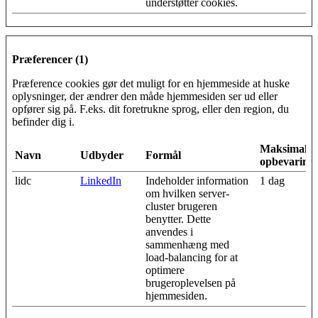
understøtter cookies.
Præferencer (1)
Præference cookies gør det muligt for en hjemmeside at huske
oplysninger, der ændrer den måde hjemmesiden ser ud eller
opfører sig på. F.eks. dit foretrukne sprog, eller den region, du
befinder dig i.
Maksimal
Navn
Udbyder
Formål
opbevarings
lidc
LinkedIn
Indeholder information
1 dag
om hvilken server-
cluster brugeren
benytter. Dette
anvendes i
sammenhæng med
load-balancing for at
optimere
brugeroplevelsen på
hjemmesiden.