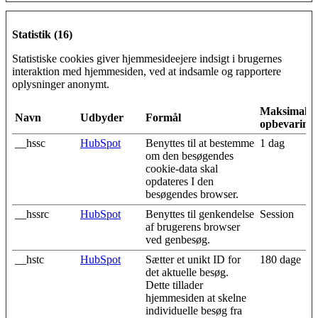
Statistik (16)
Statistiske cookies giver hjemmesideejere indsigt i brugernes
interaktion med hjemmesiden, ved at indsamle og rapportere
oplysninger anonymt.
Maksimal
Navn
Udbyder
Formål
opbevarings
__hssc
HubSpot
Benyttes til at bestemme
1 dag
om den besøgendes
cookie-data skal
opdateres I den
besøgendes browser.
__hssrc
HubSpot
Benyttes til genkendelse
Session
af brugerens browser
ved genbesøg.
__hstc
HubSpot
Sætter et unikt ID for
180 dage
det aktuelle besøg.
Dette tillader
hjemmesiden at skelne
individuelle besøg fra