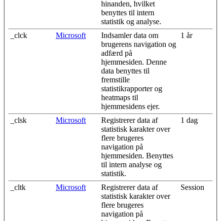
hinanden, hvilket
benyttes til intern
statistik og analyse.
_clck
Microsoft
Indsamler data om
1 år
brugerens navigation og
adfærd på
hjemmesiden. Denne
data benyttes til
fremstille
statistikrapporter og
heatmaps til
hjemmesidens ejer.
_clsk
Microsoft
Registrerer data af
1 dag
statistisk karakter over
flere brugeres
navigation på
hjemmesiden. Benyttes
til intern analyse og
statistik.
_cltk
Microsoft
Registrerer data af
Session
statistisk karakter over
flere brugeres
navigation på