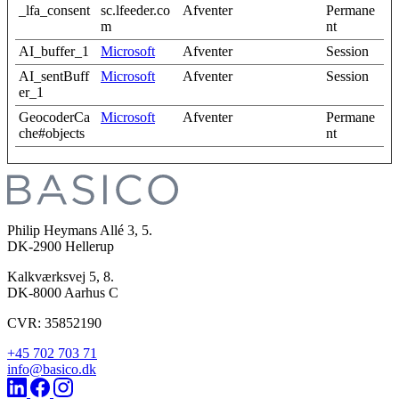
_lfa_consent
sc.lfeeder.co
Afventer
Permane
m
nt
AI_buffer_1
Microsoft
Afventer
Session
AI_sentBuff
Microsoft
Afventer
Session
er_1
GeocoderCa
Microsoft
Afventer
Permane
che#objects
nt
Philip Heymans Allé 3, 5.
DK-2900
Hellerup
Kalkværksvej 5, 8.
DK-8000
Aarhus C
CVR: 35852190
+45 702 703 71
info@basico.dk