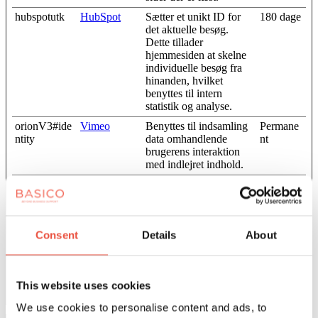
hubspotutk
HubSpot
Sætter et unikt ID for
180 dage
det aktuelle besøg.
Dette tillader
hjemmesiden at skelne
individuelle besøg fra
hinanden, hvilket
benyttes til intern
statistik og analyse.
orionV3#ide
Vimeo
Benyttes til indsamling
Permane
ntity
data omhandlende
nt
brugerens interaktion
med indlejret indhold.
vuid
Vimeo
Indsamler data om
2 år
brugerens besøg på
hjemmesiden såsom
hvilke sider der er læst.
Consent
Details
About
WFESession
Microsoft
Indeholder sessionsdata
Session
Id
om tid brugt på
hjemmesiden og dens
enkelte undersider.
This website uses cookies
We use cookies to personalise content and ads, to