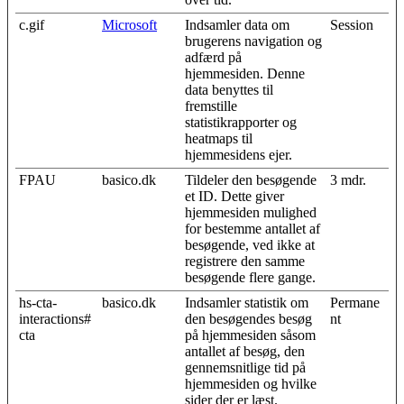
c.gif
Microsoft
Indsamler data om
Session
brugerens navigation og
adfærd på
hjemmesiden. Denne
data benyttes til
fremstille
statistikrapporter og
heatmaps til
hjemmesidens ejer.
FPAU
basico.dk
Tildeler den besøgende
3 mdr.
et ID. Dette giver
hjemmesiden mulighed
for bestemme antallet af
besøgende, ved ikke at
registrere den samme
besøgende flere gange.
hs-cta-
basico.dk
Indsamler statistik om
Permane
interactions#
den besøgendes besøg
nt
cta
på hjemmesiden såsom
antallet af besøg, den
gennemsnitlige tid på
hjemmesiden og hvilke
sider der er læst.