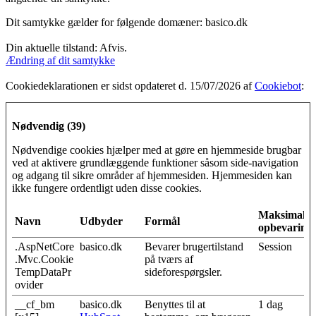
Dit samtykke gælder for følgende domæner: basico.dk
Din aktuelle tilstand: Afvis.
Ændring af dit samtykke
Cookiedeklarationen er sidst opdateret d. 15/07/2026 af
Cookiebot
:
Nødvendig (39)
Nødvendige cookies hjælper med at gøre en hjemmeside brugbar
ved at aktivere grundlæggende funktioner såsom side-navigation
og adgang til sikre områder af hjemmesiden. Hjemmesiden kan
ikke fungere ordentligt uden disse cookies.
Maksimal
Navn
Udbyder
Formål
opbevarings
.AspNetCore
basico.dk
Bevarer brugertilstand
Session
.Mvc.Cookie
på tværs af
TempDataPr
sideforespørgsler.
ovider
__cf_bm
basico.dk
Benyttes til at
1 dag