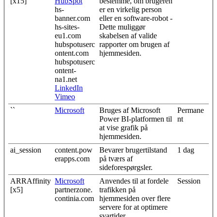
[x15]
HubSpot
bestemme, om brugeren
hs-
er en virkelig person
banner.com
eller en software-robot -
hs-sites-
Dette muliggør
eu1.com
skabelsen af valide
hubspotuserc
rapporter om brugen af
ontent.com
hjemmesiden.
hubspotuserc
ontent-
na1.net
LinkedIn
Vimeo
``
Microsoft
Bruges af Microsoft
Permane
Power BI-platformen til
nt
at vise grafik på
hjemmesiden.
ai_session
content.pow
Bevarer brugertilstand
1 dag
erapps.com
på tværs af
sideforespørgsler.
ARRAffinity
Microsoft
Anvendes til at fordele
Session
[x5]
partnerzone.
trafikken på
continia.com
hjemmesiden over flere
servere for at optimere
svartider.