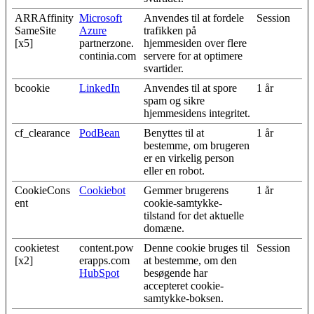
ARRAffinity
Microsoft
Anvendes til at fordele
Session
SameSite
Azure
trafikken på
[x5]
partnerzone.
hjemmesiden over flere
continia.com
servere for at optimere
svartider.
bcookie
LinkedIn
Anvendes til at spore
1 år
spam og sikre
hjemmesidens integritet.
cf_clearance
PodBean
Benyttes til at
1 år
bestemme, om brugeren
er en virkelig person
eller en robot.
CookieCons
Cookiebot
Gemmer brugerens
1 år
ent
cookie-samtykke-
tilstand for det aktuelle
domæne.
cookietest
content.pow
Denne cookie bruges til
Session
[x2]
erapps.com
at bestemme, om den
HubSpot
besøgende har
accepteret cookie-
samtykke-boksen.