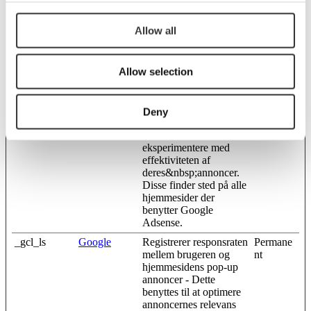
enheder og
marketingkanaler.
Allow all
_fbp
Meta
Anvendes af Facebook
3 mdr.
Platforms,
til at levere forskellige
Inc.
reklame-tjenester,
Allow selection
herunder realtids-bud
fra tredjeparts-
annoncører.
Deny
_gcl_au
Google
Benyttes af Google
3 mdr.
Adsense til at
eksperimentere med
effektiviteten af
deres&nbsp;annoncer.
Disse finder sted på alle
hjemmesider der
benytter Google
Adsense.
_gcl_ls
Google
Registrerer responsraten
Permane
mellem brugeren og
nt
hjemmesidens pop-up
annoncer - Dette
benyttes til at optimere
annoncernes relevans