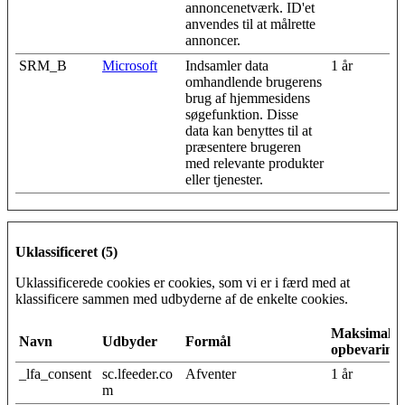
annoncenetværk. ID'et
anvendes til at målrette
annoncer.
SRM_B
Microsoft
Indsamler data
1 år
omhandlende brugerens
brug af hjemmesidens
søgefunktion. Disse
data kan benyttes til at
præsentere brugeren
med relevante produkter
eller tjenester.
Uklassificeret (5)
Uklassificerede cookies er cookies, som vi er i færd med at
klassificere sammen med udbyderne af de enkelte cookies.
Maksimal
Navn
Udbyder
Formål
opbevarings
_lfa_consent
sc.lfeeder.co
Afventer
1 år
m