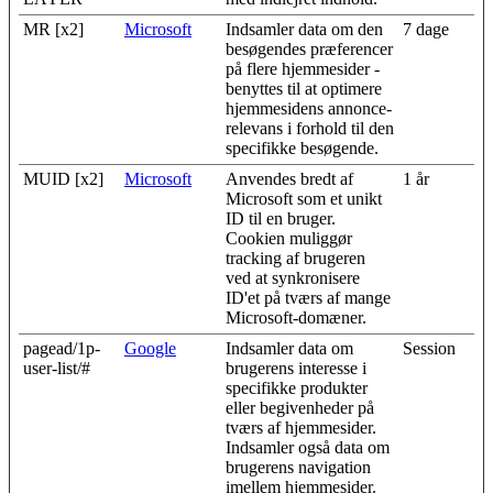
MR [x2]
Microsoft
Indsamler data om den
7 dage
besøgendes præferencer
på flere hjemmesider -
benyttes til at optimere
hjemmesidens annonce-
relevans i forhold til den
specifikke besøgende.
MUID [x2]
Microsoft
Anvendes bredt af
1 år
Microsoft som et unikt
ID til en bruger.
Cookien muliggør
tracking af brugeren
ved at synkronisere
ID'et på tværs af mange
Microsoft-domæner.
pagead/1p-
Google
Indsamler data om
Session
user-list/#
brugerens interesse i
specifikke produkter
eller begivenheder på
tværs af hjemmesider.
Indsamler også data om
brugerens navigation
imellem hjemmesider.