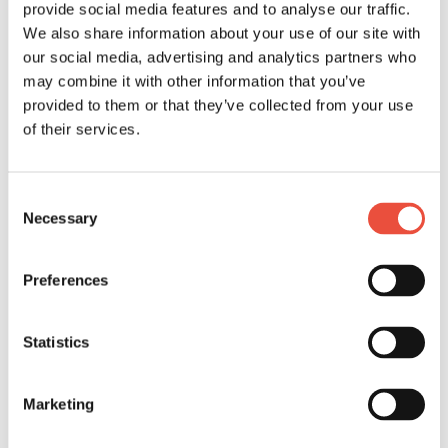
provide social media features and to analyse our traffic.
Marketing (30)
We also share information about your use of our site with
our social media, advertising and analytics partners who
Marketing cookies bruges til at spore brugere på tværs af
websites. Hensigten er at vise annoncer, der er relevante og
may combine it with other information that you’ve
engagerende for den enkelte bruger, og dermed mere værdifulde
provided to them or that they’ve collected from your use
for udgivere og tredjeparts-annoncører.
of their services.
Maksimal
Navn
Udbyder
Formål
opbevarings
Consent
[empty
Leadfeeder
Indsamler data fra
Session
name]
individuelle besøg på
Necessary
Selection
hjemmesiden, til
udarbejdelse af statistik-
rapporter. Disse data
Preferences
kan benyttes til at skabe
leads i et
marketingsøjemed.
Statistics
__ptq.gif
HubSpot
Sender data til
Session
markedsføringsplatform
en Hubspot om den
Marketing
besøgendes enhed og
adfærd. Sporer den
besøgende på tværs af