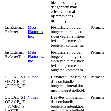
hjemmesiden og
derigennem måle
effektiviteten af
hjemmesidens
marketing.
lastExternal
Meta
Identificere hvordan
Permane
Referrer
Platforms,
brugeren har tilgået
nt
Inc.
siden ved at registrere
hvilken hjemmeside
brugeren kommer fra.
lastExternal
Meta
Identificere hvordan
Permane
ReferrerTime
Platforms,
brugeren har tilgået
nt
Inc.
siden ved at registrere
hvilken hjemmeside
brugeren kommer fra.
LOCAL_ST
Vimeo
Benyttes til indsamling
Permane
ORAGE_ID
data omhandlende
nt
_PICOX_ID
brugerens interaktion
med indlejret indhold.
LOCAL_ST
Vimeo
Benyttes til indsamling
Permane
ORAGE_ID
data omhandlende
nt
_VIMEO_P
brugerens interaktion
LAYER
med indlejret indhold.