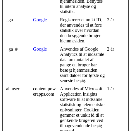
hjemmesiden. Benyttes
til intern analyse og
statistik.
_ga
Google
Registrerer et unikt ID,
2 år
der anvendes til at føre
statistik over hvordan
den besøgende bruger
hjemmesiden.
_ga_#
Google
Anvendes af Google
2 år
Analytics til at indsamle
data om antallet af
gange en bruger har
besøgt hjemmesiden
samt datoer for første og
seneste besøg.
ai_user
content.pow
Anvendes af Microsoft
1 år
erapps.com
Application Insights
software til at indsamle
statistisk og telemetriske
oplysninger. Cookien
gemmer et unkit id til at
genkende brugeren ved
tilbagevendende besøg
over tid.