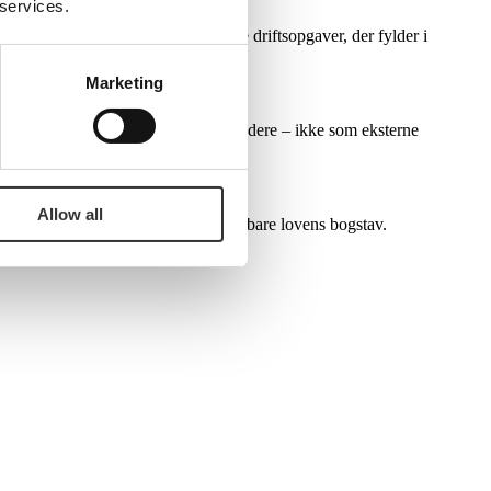
 services.
onel jura. Vi hjælper med de juridiske
driftsopgaver, der fylder i
Marketing
gængelige for både ledelse og
medarbejdere – ikke som eksterne
Allow all
r jeres konkrete virkelighed
og ikke bare lovens bogstav.