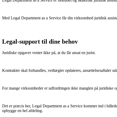
Legal Department as a Service er fleksibel og skalerbar juridisk assis
Med Legal Department as a Service får din virksomhed juridisk assist
Legal-support til dine behov
Juridiske opgaver venter ikke på, at du får ansat en jurist.
Kontrakter skal forhandles, vedtægter opdateres,
ansættelsesaftaler u
For mange virksomheder er udfordringen ikke manglen på
juridiske 
Det er præcis her,
Legal Department as a Service kommer
ind i bille
opbygge en hel afdeling.