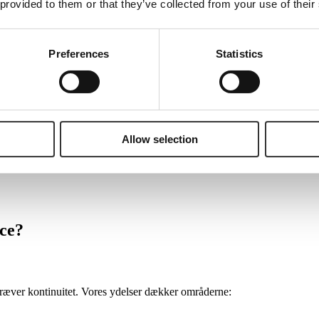
 provided to them or that they’ve collected from your use of their
 direkte ind i jeres organisation og varetage både
strategisk og operati
Preferences
Statistics
ngigt af hvad der giver mest mening for jer. Når
vi er hos jer, er vi til
Allow selection
kultur – og dermed kan
for
etage juridiske
vurderinger, der tager højde fo
ce?
kræver kontinuitet. Vores ydelser dækker områderne: