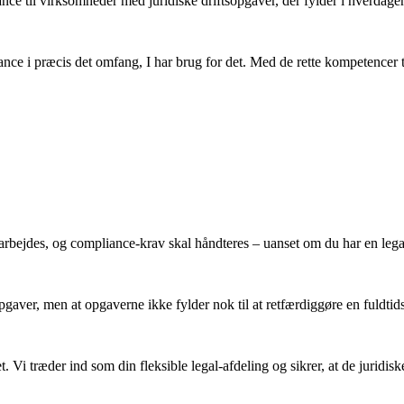
tance til virksomheder med juridiske driftsopgaver, der
fylder i hverdage
ance i præcis det omfang, I har brug for det. Med de
rette kompetencer 
darbejdes, og compliance-krav skal
håndteres – uanset om du har en legal
opgaver, men at opgaverne ikke fylder nok til at
retfærdiggøre en fuldtids
det. Vi træder ind som din fleksible legal-afdeling
og sikrer, at de juridis