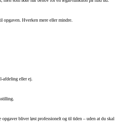
n, men som ikke har behov for en legal-funktion på fuld tid.
til opgaven. Hverken mere eller mindre.
-afdeling eller ej.
stilling.
ke opgaver bliver løst professionelt
og til tiden – uden at du skal