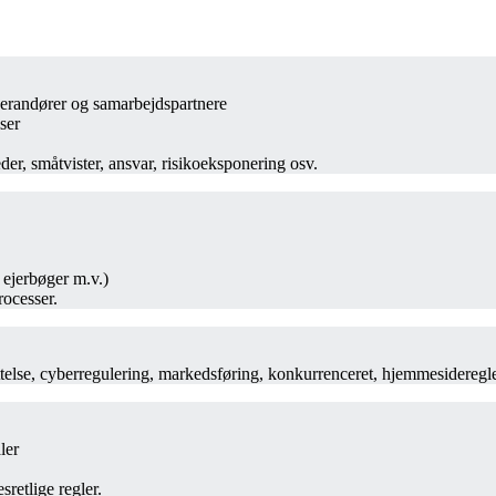
verandører og
samarbejdspartnere
lser
der, småtvister,
ansvar, risikoeksponering osv.
, ejerbøger m.v.)
rocesser.
yttelse, cyberregulering, markedsføring, konkurrenceret, hjemmesideregl
ler
esretlige
regler.