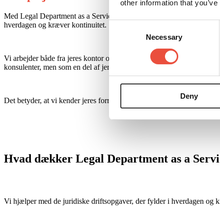
other information that you’ve
Med Legal Department as a Service får I erfarne jurister, der
kan træde
hverdagen og kræver kontinuitet.
Consent
Necessary
Selection
Vi arbejder både fra jeres kontor og
remote
med afstemt
svartid, afhæ
konsulenter, men som
en del af jeres team.
Deny
Det betyder, at vi kender jeres forretning, jeres udfordringer
og jeres 
Hvad
dækker
Legal Department as a Servi
Vi hjælper med de juridiske driftsopgaver, der fylder i hverdagen og 