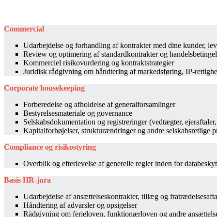
Commercial
Udarbejdelse og forhandling af kontrakter med
dine kunder, le
Review og optimering af standardkontrakter
og handelsbetinge
Kommerciel risikovurdering og
kontraktstrategier
Juridisk rådgivning om håndtering af
markedsføring, IP-rettighe
Corporate
housekeeping
Forberedelse og afholdelse af
generalforsamlinger
Bestyrelsesmateriale og
governance
Selskabsdokumentation og registreringer
(vedtægter, ejeraftaler
Kapitalforhøjelser, strukturændringer og
andre selskabsretlige p
Compliance og risikostyring
Overblik og efterlevelse af generelle regler inden for databesk
Basis HR-jura
Udarbejdelse af ansættelseskontrakter,
tillæg og fratrædelsesafta
Håndtering af advarsler og opsigelser ​
Rådgivning om ferieloven,
funktionærloven og andre ansættels