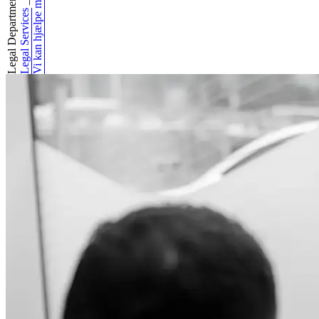
Legal Department...
Vi kan hjælpe med
_
Legal Services