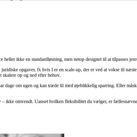
e heller ikke en standardløsning, men netop designet til
at tilpasses jer
 juridiske opgaver, fx hvis I er en
scale
-up, der er ved at
vokse til næste
 skalere op og ned efter behov.
t par dage om ugen og kan træde til med øjeblikkelig
sparring. Eller mås
hov – ikke omvendt. Uanset hvilken fleksibilitet du vælger, er
fællesnævner