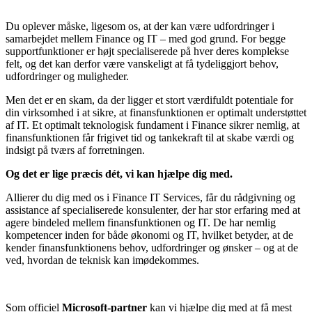
Du oplever måske, ligesom os, at der kan være udfordringer i
samarbejdet mellem Finance og IT – med god grund. For begge
supportfunktioner er højt specialiserede på hver deres komplekse
felt, og det kan derfor være vanskeligt at få tydeliggjort behov,
udfordringer og muligheder.
Men det er en skam, da der ligger et stort værdifuldt potentiale for
din virksomhed i at sikre, at finansfunktionen er optimalt understøttet
af IT. Et optimalt teknologisk fundament i Finance sikrer nemlig, at
finansfunktionen får frigivet tid og tankekraft til at skabe værdi og
indsigt på tværs af forretningen.
Og det er lige præcis dét, vi kan hjælpe dig med.
Allierer du dig med os i Finance IT Services, får du rådgivning og
assistance af specialiserede konsulenter, der har stor erfaring med at
agere bindeled mellem finansfunktionen og IT. De har nemlig
kompetencer inden for både økonomi og IT, hvilket betyder, at de
kender finansfunktionens behov, udfordringer og ønsker – og at de
ved, hvordan de teknisk kan imødekommes.
Som officiel
Microsoft-partner
kan vi hjælpe dig med at få mest