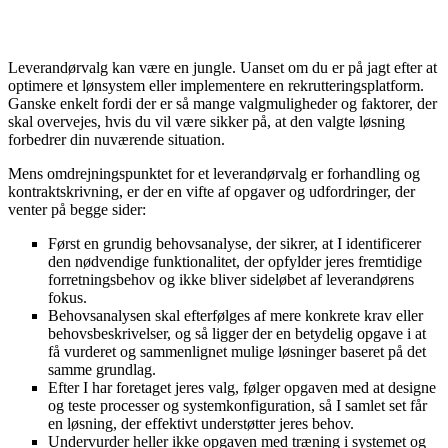
Leverandørvalg kan være en jungle. Uanset om du er på jagt efter at
optimere et lønsystem eller implementere en rekrutteringsplatform.
Ganske enkelt fordi der er så mange valgmuligheder og faktorer, der
skal overvejes, hvis du vil være sikker på, at den valgte løsning
forbedrer din nuværende situation.
Mens omdrejningspunktet for et leverandørvalg er forhandling og
kontraktskrivning, er der en vifte af opgaver og udfordringer, der
venter på begge sider:
Først en grundig behovsanalyse, der sikrer, at I identificerer
den nødvendige funktionalitet, der opfylder jeres fremtidige
forretningsbehov og ikke bliver sideløbet af leverandørens
fokus.
Behovsanalysen skal efterfølges af mere konkrete krav eller
behovsbeskrivelser, og så ligger der en betydelig opgave i at
få vurderet og sammenlignet mulige løsninger baseret på det
samme grundlag.
Efter I har foretaget jeres valg, følger opgaven med at designe
og teste processer og systemkonfiguration, så I samlet set får
en løsning, der effektivt understøtter jeres behov.
Undervurder heller ikke opgaven med træning i systemet og