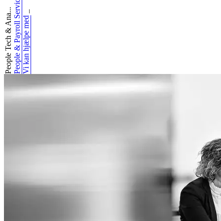
People & Payroll Services
People Tech & Ana...
_
Vi kan hjælpe med