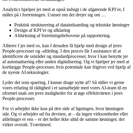
Analytics hjælper jer med at opnå indsigt i de afgørende KPI’er, I
måles på i forretningen. Uanset om det drejer sig om …
Praktisk strukturering af dataindsamling og tekniske løsninger
Design af KPI’er og afklaring
Afdækning af forretningsbehovene på rapportering.
Allierer I jer med os, kan I desuden få hjælp med design af jeres
People-processer og -afdeling. I den proces får I assistance til at
identificere de områder og standardprocesser, hvor I kan benytte jer
af automatisering eller anden digitalisering. Og vi hjælper jer med at
kortlægge People-processer, hvis potentiale kan frigives ved hjælp af
de nyeste AI-teknologier.
Lyder det som sparring, I kunne drage nytte af? Så stiller vi gerne
vores erfaring til rådighed i et samarbejde med vores AI-team til en
uformel snak om jeres muligheder for at øge effektiviteten i jeres
People-processer.
For vi arbejder ikke kun på den side af ligningen, hvor løsningen
står. Og vi arbejder ud fra devisen, at – da ingen virksomheder eller
afdelinger er ens – er det heller ikke altid de samme løsninger, der
virker overalt. Tværtimod.