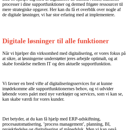
processer i dine supportfunktioner og dermed frigøre ressourcer til
mere strategiske opgaver.
Her kan du få et overblik over nogle af
de
digitale
løsninger,
vi har stor erfaring
med
at implementere.
Digitale løsninger til alle funktioner
Når vi hjælper din virksomhed med digitalisering, er vores fokus på
at sikre, at løsningerne understøtter jeres arbejde optimalt, og at
skabe forståelse mellem IT og den aktuelle supportfunktion.
Vi favner en bred vifte af digitaliseringsservices for at kunne
imødekomme alle supportfunktionernes behov, og vi udvider
løbende vores palet med nye værktøjer og services, som vi kan se,
kan skabe værdi for vores kunder.
Det betyder, at du kan få hjælp med ERP-udskiftning,
procesautomatisering, ’process management’, planning, BI,
projektledelse og digitalisering af månedsluk. Men vi kan også