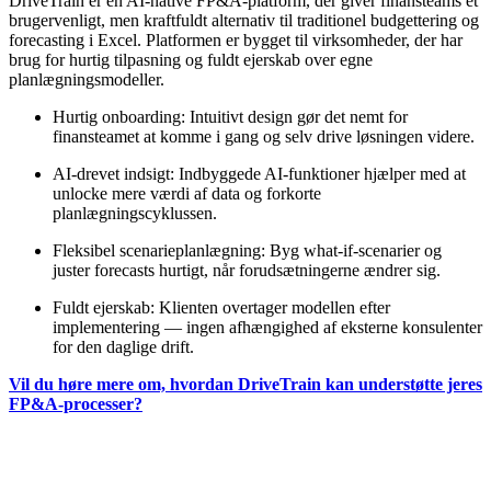
DriveTrain er en AI-native FP&A-platform, der giver finansteams et
brugervenligt, men kraftfuldt alternativ til traditionel budgettering og
forecasting i Excel. Platformen er bygget til virksomheder, der har
brug for hurtig tilpasning og fuldt ejerskab over egne
planlægningsmodeller.
Hurtig onboarding: Intuitivt design gør det nemt for
finansteamet at komme i gang og selv drive løsningen videre.
AI-drevet indsigt: Indbyggede AI-funktioner hjælper med at
unlocke mere værdi af data og forkorte
planlægningscyklussen.
Fleksibel scenarieplanlægning: Byg what-if-scenarier og
juster forecasts hurtigt, når forudsætningerne ændrer sig.
Fuldt ejerskab: Klienten overtager modellen efter
implementering — ingen afhængighed af eksterne konsulenter
for den daglige drift.
Vil du høre mere om, hvordan DriveTrain kan understøtte jeres
FP&A-processer?