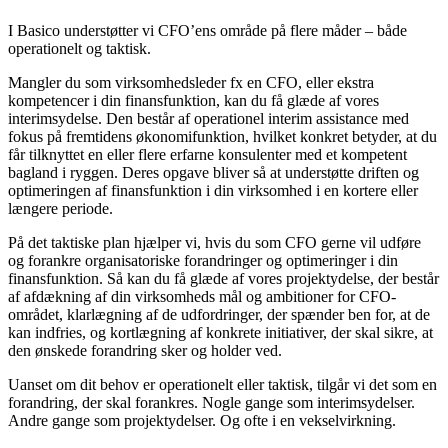
I Basico understøtter vi CFO’ens område på flere måder – både
operationelt og taktisk.
Mangler du som virksomhedsleder fx en CFO, eller ekstra
kompetencer i din finansfunktion, kan du få glæde af vores
interimsydelse. Den består af operationel interim assistance med
fokus på fremtidens økonomifunktion, hvilket konkret betyder, at du
får tilknyttet en eller flere erfarne konsulenter med et kompetent
bagland i ryggen. Deres opgave bliver så at understøtte driften og
optimeringen af finansfunktion i din virksomhed i en kortere eller
længere periode.
På det taktiske plan hjælper vi, hvis du som CFO gerne vil udføre
og forankre organisatoriske forandringer og optimeringer i din
finansfunktion. Så kan du få glæde af vores projektydelse, der består
af afdækning af din virksomheds mål og ambitioner for CFO-
området, klarlægning af de udfordringer, der spænder ben for, at de
kan indfries, og kortlægning af konkrete initiativer, der skal sikre, at
den ønskede forandring sker og holder ved.
Uanset om dit behov er operationelt eller taktisk, tilgår vi det som en
forandring, der skal forankres. Nogle gange som interimsydelser.
Andre gange som projektydelser. Og ofte i en vekselvirkning.