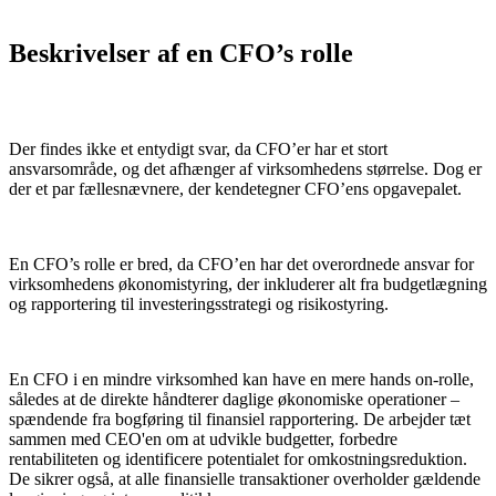
Beskrivelser af en CFO’s rolle
Der findes ikke et entydigt svar, da CFO’er har et stort
ansvarsområde, og det afhænger af virksomhedens størrelse. Dog er
der et par fællesnævnere, der kendetegner CFO’ens opgavepalet.
En CFO’s rolle er bred, da CFO’en har det overordnede ansvar for
virksomhedens økonomistyring, der inkluderer alt fra budgetlægning
og rapportering til investeringsstrategi og risikostyring.
En CFO i en mindre virksomhed kan have en mere hands on-rolle,
således at de direkte håndterer daglige økonomiske operationer –
spændende fra bogføring til finansiel rapportering. De arbejder tæt
sammen med CEO'en om at udvikle budgetter, forbedre
rentabiliteten og identificere potentialet for omkostningsreduktion.
De sikrer også, at alle finansielle transaktioner overholder gældende