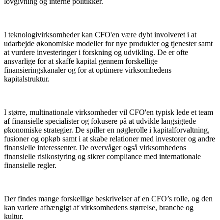
lovgivning og interne politikker.
I teknologivirksomheder kan CFO'en være dybt involveret i at
udarbejde økonomiske modeller for nye produkter og tjenester samt
at vurdere investeringer i forskning og udvikling. De er ofte
ansvarlige for at skaffe kapital gennem forskellige
finansieringskanaler og for at optimere virksomhedens
kapitalstruktur.
I større, multinationale virksomheder vil CFO'en typisk lede et team
af finansielle specialister og fokusere på at udvikle langsigtede
økonomiske strategier. De spiller en nøglerolle i kapitalforvaltning,
fusioner og opkøb samt i at skabe relationer med investorer og andre
finansielle interessenter. De overvåger også virksomhedens
finansielle risikostyring og sikrer compliance med internationale
finansielle regler.
Der findes mange forskellige beskrivelser af en CFO’s rolle, og den
kan variere afhængigt af virksomhedens størrelse, branche og
kultur.