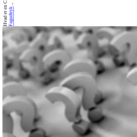
Hvad er en CFO?
_
Fagudtryk