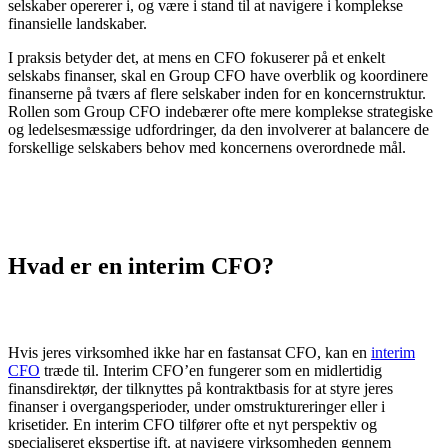
selskaber opererer i, og være i stand til at navigere i komplekse
finansielle landskaber.
I praksis betyder det, at mens en CFO fokuserer på et enkelt
selskabs finanser, skal en Group CFO have overblik og koordinere
finanserne på tværs af flere selskaber inden for en koncernstruktur.
Rollen som Group CFO indebærer ofte mere komplekse strategiske
og ledelsesmæssige udfordringer, da den involverer at balancere de
forskellige selskabers behov med koncernens overordnede mål.
Hvad er en interim CFO?
Hvis jeres virksomhed ikke har en fastansat CFO, kan en
interim
CFO
træde til. Interim CFO’en fungerer som en midlertidig
finansdirektør, der tilknyttes på kontraktbasis for at styre jeres
finanser i overgangsperioder, under omstruktureringer eller i
krisetider. En interim CFO tilfører ofte et nyt perspektiv og
specialiseret ekspertise ift. at navigere virksomheden gennem