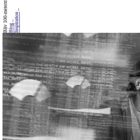
Bliv 100-metermes...
_
Inspiration
_
Blog