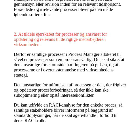
gennemsyn eller revision inden for en relevant tidshorisont.
Forældede og irrelevante processer bliver på den måde
løbende sorteret fra.
2. At tildele ejerskabet for processer og ansvaret for
opdatering og relevans til de rigtige medarbejdere i
virksomheden.
Derfor er samtlige processer i Process Manager allokeret til
såvel en procesejer som en procesansvarlig. Det skal sikre, at
den ansvarlige for et område har fingeren på pulsen, og at
processerne er i overensstemmelse med virksomhedens
strategi.
Den ansvarlige for udførelsen af processen er den, der frigiver
og opdaterer procesforbedringer, så der ikke kan ske
suboptimering eller opstå interessekonflikter.
Du kan udfylde en RACI-analyse for den enkelte proces, så
samtlige stakeholdere bliver informeret på baggrund af
standardoplysninger, når de skal agere/handle i forhold til
deres RACI-rolle.