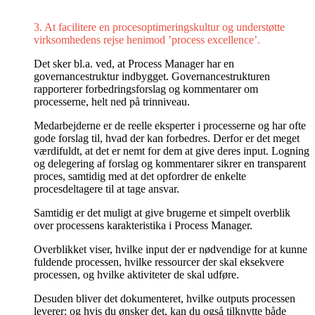
3. At facilitere en procesoptimeringskultur og understøtte
virksomhedens rejse henimod ’process excellence’.
Det sker bl.a. ved, at Process Manager har en
governancestruktur indbygget. Governance­strukturen
rapporterer forbedringsforslag og kommentarer om
processerne, helt ned på trinniveau.
Medarbejderne er de reelle eksperter i processerne og har ofte
gode forslag til, hvad der kan forbedres. Derfor er det meget
værdifuldt, at det er nemt for dem at give deres input. Logning
og delegering af forslag og kommentarer sikrer en transparent
proces, samtidig med at det opfordrer de enkelte
procesdeltagere til at tage ansvar.
Samtidig er det muligt at give brugerne et simpelt overblik
over processens karakteri­stika i Process Manager.
Overblikket viser, hvilke input der er nødvendige for at kunne
fuldende processen, hvilke ressourcer der skal eksekvere
processen, og hvilke aktiviteter de skal udføre.
Desuden bliver det dokumenteret, hvilke outputs processen
leverer; og hvis du ønsker det, kan du også tilknytte både