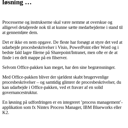
løsning …
Processerne og instrukserne skal være nemme at overskue og
alligevel detaljerede nok til at kunne sætte medarbejderne i stand til
at gennemføre dem.
Det er ikke en nem opgave. De fleste har forsøgt at styre det ved at
udarbejde procesbeskrivelser i Visio, PowerPoint eller Word og i
bedste fald lagre filerne på Sharepoint/Intranet, men ofte er de at
finde i en delt mappe på en filserver.
Selvom Office-pakken kan meget, har den sine begrænsninger.
Med Office-pakken bliver der sjældent skabt brugervenlige
procesbeskrivelser – og samtidig glimrer de procesbeskrivelser, du
kan udarbejde i Office-pakken, ved et fravær af en solid
governance­struktur.
En løsning på udfordringen er en integreret ’process management’-
applikation som fx Nintex Process Manager, IBM Blueworks eller
K2.