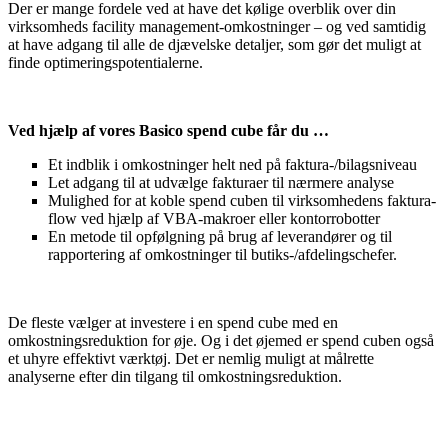
Der er mange fordele ved at have det kølige overblik over din
virksomheds facility management-omkostninger – og ved samtidig
at have adgang til alle de djævelske detaljer, som gør det muligt at
finde optimeringspotentialerne.
Ved hjælp af vores Basico spend cube får du …
Et indblik i omkostninger helt ned på faktura-/bilagsniveau
Let adgang til at udvælge fakturaer til nærmere analyse
Mulighed for at koble spend cuben til virksomhedens faktura-
flow ved hjælp af VBA-makroer eller kontorrobotter
En metode til opfølgning på brug af leverandører og til
rapportering af omkostninger til butiks-/afdelingschefer.
De fleste vælger at investere i en spend cube med en
omkostningsreduktion for øje. Og i det øjemed er spend cuben også
et uhyre effektivt værktøj. Det er nemlig muligt at målrette
analyserne efter din tilgang til omkostningsreduktion.