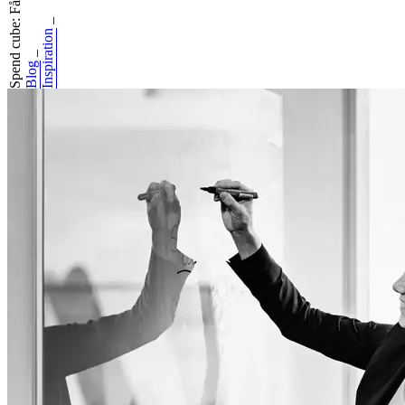
Spend cube: Få et...
_
Inspiration
_
Blog