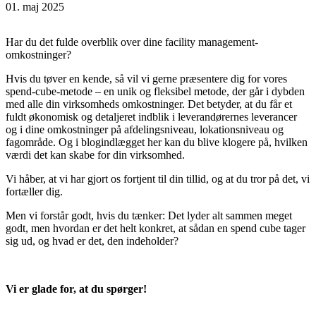
01. maj 2025
Har du det fulde overblik over dine facility management-
omkostninger?
Hvis du tøver en kende, så vil vi gerne præsentere dig for vores
spend-cube-metode – en unik og fleksibel metode, der går i dybden
med alle din virksomheds omkostninger. Det betyder, at du får et
fuldt økonomisk og detaljeret indblik i leverandørernes leverancer
og i dine omkostninger på afdelingsniveau, lokationsniveau og
fagområde. Og i blogindlægget her kan du blive klogere på, hvilken
værdi det kan skabe for din virksomhed.
Vi håber, at vi har gjort os fortjent til din tillid, og at du tror på det, vi
fortæller dig.
Men vi forstår godt, hvis du tænker: Det lyder alt sammen meget
godt, men hvordan er det helt konkret, at sådan en spend cube tager
sig ud, og hvad er det, den indeholder?
Vi er glade for, at du spørger!