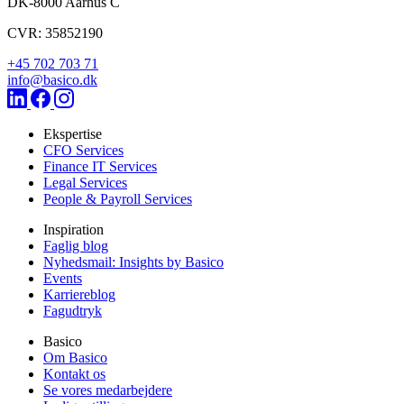
DK-8000
Aarhus C
CVR: 35852190
+45 702 703 71
info@basico.dk
Ekspertise
CFO Services
Finance IT Services
Legal Services
People & Payroll Services
Inspiration
Faglig blog
Nyhedsmail: Insights by Basico
Events
Karriereblog
Fagudtryk
Basico
Om Basico
Kontakt os
Se vores medarbejdere