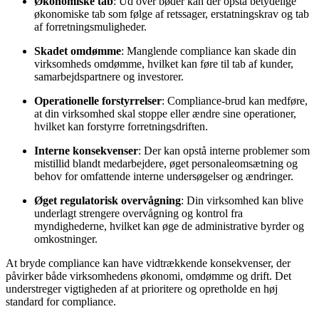
Økonomiske tab
: Ud over bøder kan der opstå betydelige
økonomiske tab som følge af retssager, erstatningskrav og tab
af forretningsmuligheder.
Skadet omdømme
: Manglende compliance kan skade din
virksomheds omdømme, hvilket kan føre til tab af kunder,
samarbejdspartnere og investorer.
Operationelle forstyrrelser
: Compliance-brud kan medføre,
at din virksomhed skal stoppe eller ændre sine operationer,
hvilket kan forstyrre forretningsdriften.
Interne konsekvenser
: Der kan opstå interne problemer som
mistillid blandt medarbejdere, øget personaleomsætning og
behov for omfattende interne undersøgelser og ændringer.
Øget regulatorisk overvågning
: Din virksomhed kan blive
underlagt strengere overvågning og kontrol fra
myndighederne, hvilket kan øge de administrative byrder og
omkostninger.
At bryde compliance kan have vidtrækkende konsekvenser, der
påvirker både virksomhedens økonomi, omdømme og drift. Det
understreger vigtigheden af at prioritere og opretholde en høj
standard for compliance.