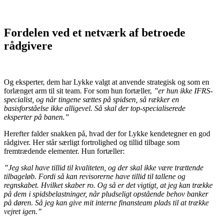
Fordelen ved et netværk af betroede
rådgivere
Og eksperter, dem har Lykke valgt at anvende strategisk og som en
forlænget arm til sit team. For som hun fortæller,
”er hun ikke IFRS-
specialist, og når tingene sættes på spidsen, så rækker en
basisforståelse ikke alligevel. Så skal der top-specialiserede
eksperter på banen.”
Herefter falder snakken på, hvad der for Lykke kendetegner en god
rådgiver. Her står særligt fortrolighed og tillid tilbage som
fremtrædende elementer. Hun fortæller:
”Jeg skal have tillid til kvaliteten, og der skal ikke være trættende
tilbageløb. Fordi så kan revisorerne have tillid til tallene og
regnskabet. Hvilket skaber ro. Og så er det vigtigt, at jeg kan trække
på dem i spidsbelastninger, når pludseligt opstående behov banker
på døren. Så jeg kan give mit interne finansteam plads til at trække
vejret igen.”