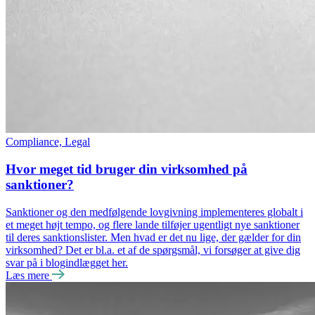
Compliance, Legal
Hvor meget tid bruger din virksomhed på
sanktioner?
Sanktioner og den medfølgende lovgivning implementeres globalt i
et meget højt tempo, og flere lande tilføjer ugentligt nye sanktioner
til deres sanktionslister. Men hvad er det nu lige, der gælder for din
virksomhed? Det er bl.a. et af de spørgsmål, vi forsøger at give dig
svar på i blogindlægget her.
Læs mere