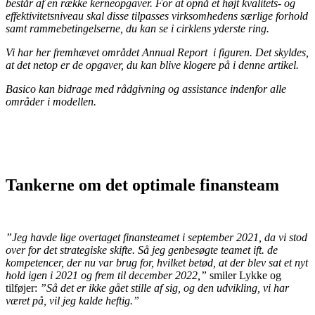
består af en række kerneopgaver. For at opnå et højt kvalitets- og
effektivitetsniveau skal disse tilpasses virksomhedens særlige forhold
samt rammebetingelserne, du kan se i cirklens yderste ring.
Vi har her fremhævet området Annual Report i figuren. Det skyldes,
at det netop er de opgaver, du kan blive klogere på i denne artikel.
Basico kan bidrage med rådgivning og assistance indenfor alle
områder i modellen.
Tankerne om det optimale finansteam
”Jeg havde lige overtaget finansteamet i september 2021, da vi stod
over for det strategiske skifte. Så jeg genbesøgte teamet ift. de
kompetencer, der nu var brug for, hvilket betød, at der blev sat et nyt
hold igen i 2021 og frem til december 2022,”
smiler Lykke og
tilføjer:
”Så det er ikke gået stille af sig, og den udvikling, vi har
været på, vil jeg kalde heftig.”