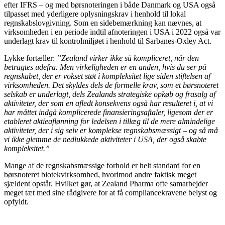
efter IFRS – og med børsnoteringen i både Danmark og USA også
tilpasset med yderligere oplysningskrav i henhold til lokal
regnskabslovgivning. Som en sidebemærkning kan nævnes, at
virksomheden i en periode indtil afnoteringen i USA i 2022 også var
underlagt krav til kontrolmiljøet i henhold til Sarbanes-Oxley Act.
Lykke fortæller:
”Zealand virker ikke så kompliceret, når den
betragtes udefra. Men virkeligheden er en anden, hvis du ser på
regnskabet, der er vokset støt i kompleksitet lige siden stiftelsen af
virksomheden. Det skyldes dels de formelle krav, som et børsnoteret
selskab er underlagt, dels Zealands strategiske opkøb og frasalg af
aktiviteter, der som en afledt konsekvens også har resulteret i, at vi
har måttet indgå komplicerede finansieringsaftaler, ligesom der er
etableret aktieaflønning for ledelsen i tillæg til de mere almindelige
aktiviteter, der i sig selv er komplekse regnskabsmæssigt – og så må
vi ikke glemme de nedlukkede aktiviteter i USA, der også skabte
kompleksitet.”
Mange af de regnskabsmæssige forhold er helt standard for en
børsnoteret biotekvirksomhed, hvorimod andre faktisk meget
sjældent opstår. Hvilket gør, at Zealand Pharma ofte samarbejder
meget tæt med sine rådgivere for at få compliancekravene belyst og
opfyldt.