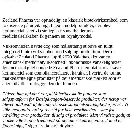
Zealand Pharma var oprindeligt en klassisk biotekvirksomhed, som
fokuserede på udvikling af lægemiddelprodukter, der blev
kommercialiseret via strategiske samarbejder med
medicinalselskaber, fx gennem en royaltymodel.
Virksomheden havde dog som målsætning at blive en fuldt
integreret biotekvirksomhed med salg og produktion. Derfor
opkøbte Zealand Pharma i april 2020 Valeritas, der var en
amerikansk medicinalvirksomhed i økonomiske vanskeligheder.
Igennem opkøbet opnåede Zealand Pharma en platform af såvel
kommerciel som compliancerelateret karakter, hvorfra de kunne
markedsføre egne produkter på det amerikanske marked som et
alternativ til at opbygge dem fra bunden.
”Ideen bag opkøbet var, at Valeritas skulle fungere som
salgsplatform for Dasiglucagon-baserede produkter, der netop var
blevet godkendt af de amerikanske sundhedsmyndigheder, FDA. Vi
ville med andre ord gerne stå for hele værdikæden – lige fra
udvikling over produktion til salg af produktet. Men vi vidste godt, at
vi ikke ville kunne træde ind på det amerikanske marked med et
fingerknips,”
siger Lykke og uddyber.