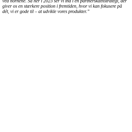
ved hornene. Så her i 2023 ser vi ind i en partnerskabsstrategi, der
giver os en stærkere position i fremtiden, hvor vi kan fokusere på
dét, vi er gode til – at udvikle vores produkter.”