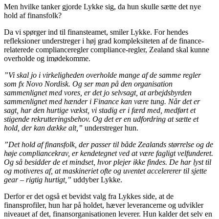
Men hvilke tanker gjorde Lykke sig, da hun skulle sætte det nye
hold af finansfolk?
Da vi spørger ind til finansteamet, smiler Lykke. For hendes
refleksioner understreger i høj grad kompleksiteten af de finance-
relaterede complianceregler compliance-regler, Zealand skal kunne
overholde og imødekomme.
”Vi skal jo i virkeligheden overholde mange af de samme regler
som fx Novo Nordisk. Og ser man på den organisation
sammenlignet med vores, er det jo selvsagt, at arbejdsbyrden
sammenlignet med hænder i Finance kan være tung. Når det er
sagt, har den hurtige vækst, vi stadig er i færd med, medført et
stigende rekrutteringsbehov. Og det er en udfordring at sætte et
hold, der kan dække alt,”
understreger hun.
”Det hold af finansfolk, der passer til både Zealands størrelse og de
høje compliancekrav, er kendetegnet ved at være fagligt velfunderet.
Og så besidder de et mindset, hvor plejer ikke findes. De har lyst til
og motiveres af, at maskineriet ofte og uventet accelererer til sjette
gear – rigtig hurtigt,”
uddyber Lykke.
Derfor er det også et bevidst valg fra Lykkes side, at de
finansprofiler, hun har på holdet, hæver leverancerne og udvikler
niveauet af det, finansorganisationen leverer. Hun kalder det selv en