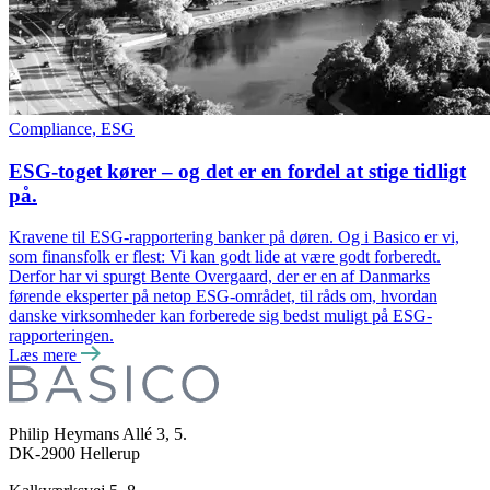
Compliance, ESG
ESG-toget kører – og det er en fordel at stige tidligt
på.
Kravene til ESG-rapportering banker på døren. Og i Basico er vi,
som finansfolk er flest: Vi kan godt lide at være godt forberedt.
Derfor har vi spurgt Bente Overgaard, der er en af Danmarks
førende eksperter på netop ESG-området, til råds om, hvordan
danske virksomheder kan forberede sig bedst muligt på ESG-
rapporteringen.
Læs mere
Philip Heymans Allé 3, 5.
DK-2900
Hellerup