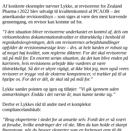
Af konkrete eksempler nævner Lykke, at revisorerne for Zealand
Pharma i 2022 blev udvalgt til kvalitetskontrol af PCAOB – det
amerikanske revisionstilsyn – som siges at være den mest krævende
gennemgang, en revisor kan komme ud for.
”I den situation bliver revisorerne underkastet en kontrol af, dels om
virksomhedens dokumentationskvalitet er tilstrækkelig i henhold til
regnskabslovgivningen, dels om revisorernes arbejdshandlinger
opfylder de revisionsmæssige krav – dvs. at hele kæden er robust og
af meget høj kvalitet, som reglerne dikterer. For det skal revisorerne
stå på mål for. En enormt seriøs situation, da det kan blive enden på
karrieren, hvis revisionens arbejde ikke vurderes at være
tilstrækkeligt. Så det er uhyre vigtigt, at ikke blot jeg, men også vores
revisorer er trygge ved de eksterne kompetencer, vi trækker på til at
hjælpe os. For det er dét, de skal stå på mål for.”
Lykke samler pointen op igen og tilføjer:
”Vi gik igennem uden
anmærkninger. Endda i det værste år, man kunne tænke sig.”
Derfor er Lykkes råd til andre med et komplekst
compliancelandskab:
”Brug eksperterne i stedet for at ansætte selv. Fordi det er så svært
at forudse, hvilke ændringer der vil ske. Men du kan holde et skarpt
finansteam, når du bruger eksperter som en forlænget arm til dit