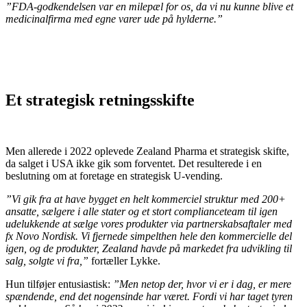
”FDA-godkendelsen var en milepæl for os, da vi nu kunne blive et
medicinalfirma med egne varer ude på hylderne.”
Et strategisk retningsskifte
Men allerede i 2022 oplevede Zealand Pharma et strategisk skifte,
da salget i USA ikke gik som forventet. Det resulterede i en
beslutning om at foretage en strategisk U-vending.
”Vi gik fra at have bygget en helt kommerciel struktur med 200+
ansatte, sælgere i alle stater og et stort complianceteam til igen
udelukkende at sælge vores produkter via partnerskabsaftaler med
fx Novo Nordisk. Vi fjernede simpelthen hele den kommercielle del
igen, og de produkter, Zealand havde på markedet fra udvikling til
salg, solgte vi fra,”
fortæller Lykke.
Hun tilføjer entusiastisk:
”Men netop der, hvor vi er i dag, er mere
spændende, end det nogensinde har været. Fordi vi har taget tyren