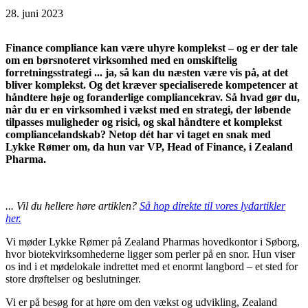
28. juni 2023
Finance compliance kan være uhyre komplekst – og er der tale
om en børsnoteret virksomhed med en omskiftelig
forretningsstrategi ... ja, så kan du næsten være vis på, at det
bliver komplekst. Og det kræver specialiserede kompetencer at
håndtere høje og foranderlige compliancekrav. Så hvad gør du,
når du er en virksomhed i vækst med en strategi, der løbende
tilpasses muligheder og risici, og skal håndtere et komplekst
compliancelandskab? Netop dét har vi taget en snak med
Lykke Rømer om, da hun var VP, Head of Finance, i Zealand
Pharma.
... Vil du hellere høre artiklen?
Så hop direkte til vores lydartikler
her.
Vi møder Lykke Rømer på Zealand Pharmas hovedkontor i Søborg,
hvor biotekvirksomhederne ligger som perler på en snor. Hun viser
os ind i et mødelokale indrettet med et enormt langbord – et sted for
store drøftelser og beslutninger.
Vi er på besøg for at høre om den vækst og udvikling, Zealand