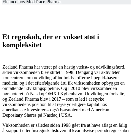
Finance hos MedTrace Pharma.
Et regnskab, der er vokset støt i
kompleksitet
Zealand Pharma har været på en hastig vækst- og udviklingsfærd,
siden virksomheden blev stiftet i 1998. Dengang var aktiviteten
koncentreret om udvikling af indholdsstofferne i peptid-baseret
medicin, og i det efterfølgende årti fik virksomheden opbygget en
omfattende udviklingspipeline. Og i 2010 blev virksomheden
børsnoteret på Nasdaq OMX i København. Udviklingen fortsatte,
og Zealand Pharma blev i 2017 – som et led i at styrke
virksomhedens position til at rejse yderligere kapital hos
amerikanske investorer – også børsnoteret med American
Depositary Shares på Nasdaq i USA.
Virksomheden er således siden 1998 gået fra at have aflagt en årlig
årsrapport efter årsregnskabsloven til kvartalsvise perioderegnskaber