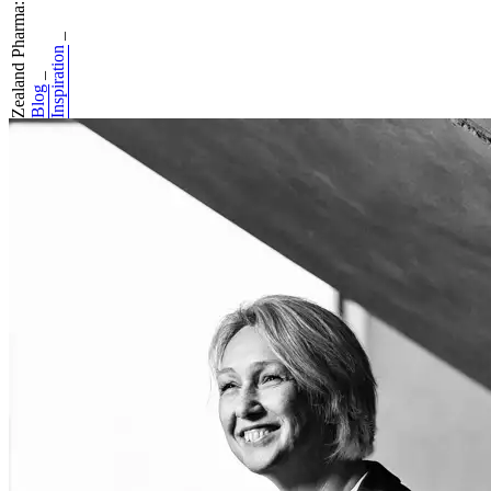
Zealand Pharma: H...
_
Inspiration
_
Blog