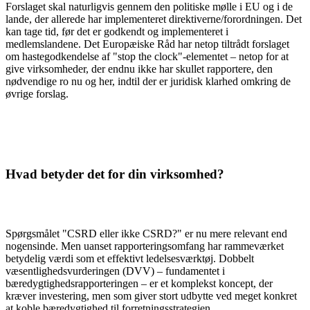
Forslaget skal naturligvis gennem den politiske mølle i EU og i de
lande, der allerede har implementeret direktiverne/forordningen. Det
kan tage tid, før det er godkendt og implementeret i
medlemslandene. Det Europæiske Råd har netop tiltrådt forslaget
om hastegodkendelse af "stop the clock"-elementet – netop for at
give virksomheder, der endnu ikke har skullet rapportere, den
nødvendige ro nu og her, indtil der er juridisk klarhed omkring de
øvrige forslag.
Hvad betyder det for din virksomhed?
Spørgsmålet "CSRD eller ikke CSRD?" er nu mere relevant end
nogensinde. Men uanset rapporteringsomfang har rammeværket
betydelig værdi som et effektivt ledelsesværktøj. Dobbelt
væsentlighedsvurderingen (DVV) – fundamentet i
bæredygtighedsrapporteringen – er et komplekst koncept, der
kræver investering, men som giver stort udbytte ved meget konkret
at koble bæredygtighed til forretningsstrategien.