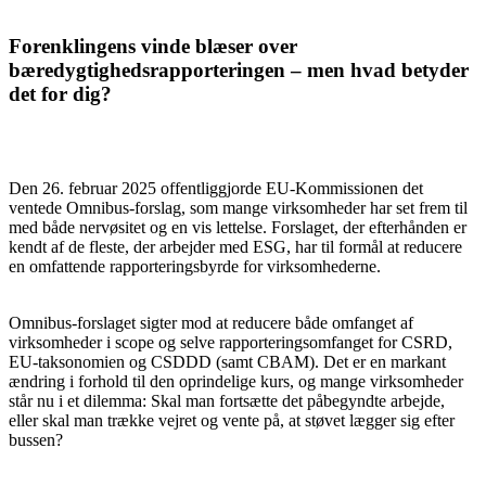
Forenklingens vinde blæser over
bæredygtighedsrapporteringen ‒ men hvad betyder
det for dig?
Den 26. februar 2025 offentliggjorde EU-Kommissionen det
ventede Omnibus-forslag, som mange virksomheder har set frem til
med både nervøsitet og en vis lettelse. Forslaget, der efterhånden er
kendt af de fleste, der arbejder med ESG, har til formål at reducere
en omfattende rapporteringsbyrde for virksomhederne.
Omnibus-forslaget sigter mod at reducere både omfanget af
virksomheder i scope og selve rapporteringsomfanget for CSRD,
EU-taksonomien og CSDDD (samt CBAM). Det er en markant
ændring i forhold til den oprindelige kurs, og mange virksomheder
står nu i et dilemma: Skal man fortsætte det påbegyndte arbejde,
eller skal man trække vejret og vente på, at støvet lægger sig efter
bussen?