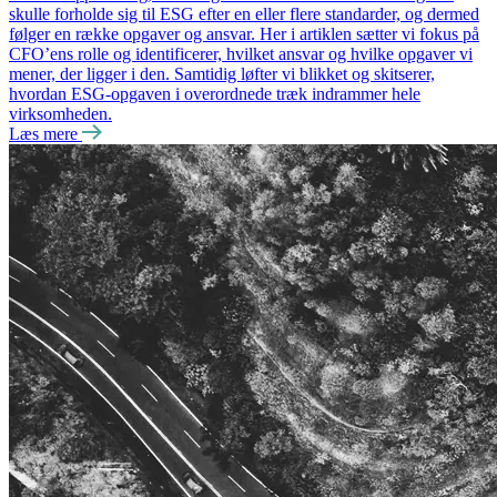
skulle forholde sig til ESG efter en eller flere standarder, og dermed
følger en række opgaver og ansvar. Her i artiklen sætter vi fokus på
CFO’ens rolle og identificerer, hvilket ansvar og hvilke opgaver vi
mener, der ligger i den. Samtidig løfter vi blikket og skitserer,
hvordan ESG-opgaven i overordnede træk indrammer hele
virksomheden.
Læs mere