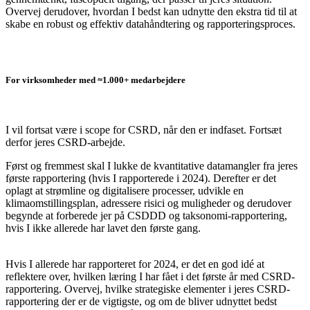
Overvej derudover, hvordan I bedst kan udnytte den ekstra tid til at
skabe en robust og effektiv datahåndtering og rapporteringsproces.
For virksomheder med ≈1.000+ medarbejdere
I vil fortsat være i scope for CSRD, når den er indfaset. Fortsæt
derfor jeres CSRD-arbejde.
Først og fremmest skal I lukke de kvantitative datamangler fra jeres
første rapportering (hvis I rapporterede i 2024). Derefter er det
oplagt at strømline og digitalisere processer, udvikle en
klimaomstillingsplan, adressere risici og muligheder og derudover
begynde at forberede jer på CSDDD og taksonomi-rapportering,
hvis I ikke allerede har lavet den første gang.
Hvis I allerede har rapporteret for 2024, er det en god idé at
reflektere over, hvilken læring I har fået i det første år med CSRD-
rapportering. Overvej, hvilke strategiske elementer i jeres CSRD-
rapportering der er de vigtigste, og om de bliver udnyttet bedst