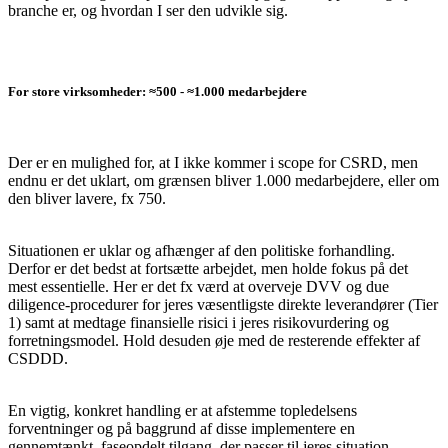
branche er, og hvordan I ser den udvikle sig.
For store virksomheder: ≈500 - ≈1.000 medarbejdere
Der er en mulighed for, at I ikke kommer i scope for CSRD, men
endnu er det uklart, om grænsen bliver 1.000 medarbejdere, eller om
den bliver lavere, fx 750.
Situationen er uklar og afhænger af den politiske forhandling.
Derfor er det bedst at fortsætte arbejdet, men holde fokus på det
mest essentielle. Her er det fx værd at overveje DVV og due
diligence-procedurer for jeres væsentligste direkte leverandører (Tier
1) samt at medtage finansielle risici i jeres risikovurdering og
forretningsmodel. Hold desuden øje med de resterende effekter af
CSDDD.
En vigtig, konkret handling er at afstemme topledelsens
forventninger og på baggrund af disse implementere en
gennemtænkt, faseopdelt tilgang, der passer til jeres situation.