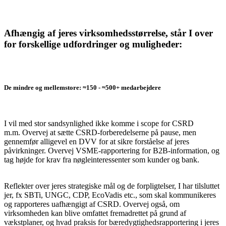
Afhængig af jeres virksomhedsstørrelse, står I over
for forskellige udfordringer og muligheder:
De mindre og mellemstore: ≈150 - ≈500+ medarbejdere
I vil med stor sandsynlighed ikke komme i scope for CSRD
m.m. Overvej at sætte CSRD-forberedelserne på pause, men
gennemfør alligevel en DVV for at sikre forståelse af jeres
påvirkninger. Overvej VSME-rapportering for B2B-information, og
tag højde for krav fra nøgleinteressenter som kunder og bank.
Reflekter over jeres strategiske mål og de forpligtelser, I har tilsluttet
jer, fx SBTi, UNGC, CDP, EcoVadis etc., som skal kommunikeres
og rapporteres uafhængigt af CSRD. Overvej også, om
virksomheden kan blive omfattet fremadrettet på grund af
vækstplaner, og hvad praksis for bæredygtighedsrapportering i jeres