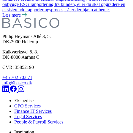
opbygge ESG-rapportering fra bunden, eller du skal opgradere en
eksisterende rapporteringsproces, så er der hjælp at hente.
Læs mere
Philip Heymans Allé 3, 5.
DK-2900
Hellerup
Kalkværksvej 5, 8.
DK-8000
Aarhus C
CVR: 35852190
+45 702 703 71
info@basico.dk
Ekspertise
CFO Services
Finance IT Services
Legal Services
People & Payroll Services
Inspiration