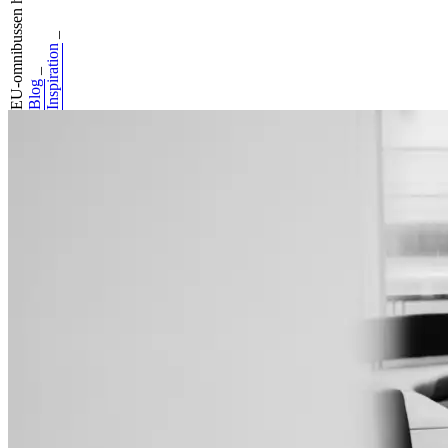
EU-omnibussen har...
_
Inspiration
_
Blog