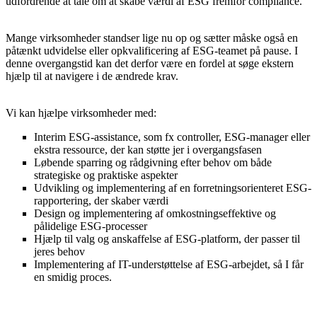
udfordrende at tale om at skabe værdi af ESG fremfor compliance.
Mange virksomheder standser lige nu op og sætter måske også en
påtænkt udvidelse eller opkvalificering af ESG-teamet på pause. I
denne overgangstid kan det derfor være en fordel at søge ekstern
hjælp til at navigere i de ændrede krav.
Vi kan hjælpe virksomheder med:
Interim ESG-assistance, som fx controller, ESG-manager eller
ekstra ressource, der kan støtte jer i overgangsfasen
Løbende sparring og rådgivning efter behov om både
strategiske og praktiske aspekter
Udvikling og implementering af en forretningsorienteret ESG-
rapportering, der skaber værdi
Design og implementering af omkostningseffektive og
pålidelige ESG-processer
Hjælp til valg og anskaffelse af ESG-platform, der passer til
jeres behov
Implementering af IT-understøttelse af ESG-arbejdet, så I får
en smidig proces.