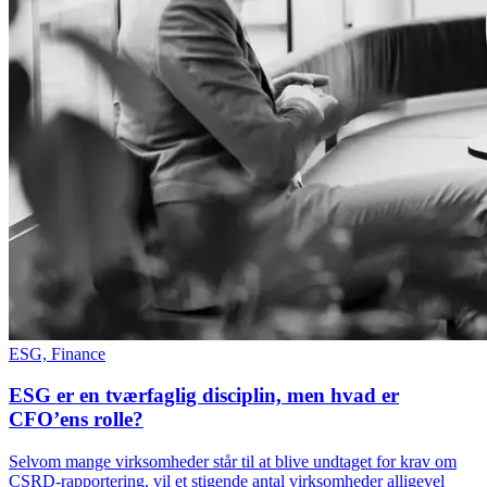
ESG, Finance
ESG er en tværfaglig disciplin, men hvad er
CFO’ens rolle?
Selvom mange virksomheder står til at blive undtaget for krav om
CSRD-rapportering, vil et stigende antal virksomheder alligevel