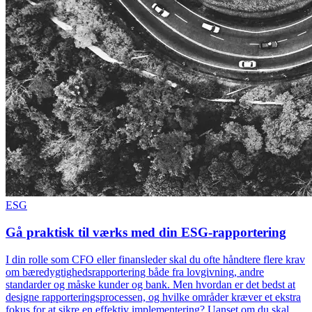
ESG
Gå praktisk til værks med din ESG-rapportering
I din rolle som CFO eller finansleder skal du ofte håndtere flere krav
om bæredygtighedsrapportering både fra lovgivning, andre
standarder og måske kunder og bank. Men hvordan er det bedst at
designe rapporteringsprocessen, og hvilke områder kræver et ekstra
fokus for at sikre en effektiv implementering? Uanset om du skal