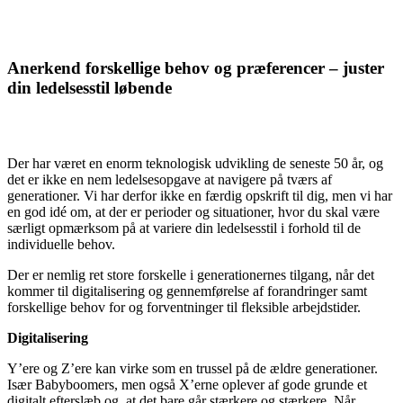
Anerkend forskellige behov og præferencer – juster
din ledelsesstil løbende
Der har været en enorm teknologisk udvikling de seneste 50 år, og
det er ikke en nem ledelsesopgave at navigere på tværs af
generationer. Vi har derfor ikke en færdig opskrift til dig, men vi har
en god idé om, at der er perioder og situationer, hvor du skal være
særligt opmærksom på at variere din ledelsesstil i forhold til de
individuelle behov.
Der er nemlig ret store forskelle i generationernes tilgang, når det
kommer til digitalisering og gennemførelse af forandringer samt
forskellige behov for og forventninger til fleksible arbejdstider.
Digitalisering
Y’ere og Z’ere kan virke som en trussel på de ældre generationer.
Især Babyboomers, men også X’erne oplever af gode grunde et
digitalt efterslæb og, at det bare går stærkere og stærkere. Når