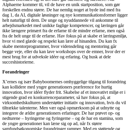
Alphaerne kommer til, vil de have en unik startposition, som gør
forskellen endnu større. De har nemlig noget at byde ind med fra
dag 1, da AI, digitale løsninger og nye kommunikationsformer ligger
helt naturligt til dem. De unge og nyuddannede vil ankomme til
arbejdsmarkedet med unikke faglige kompetencer, og læringen går
ikke længere primært fra de erfarne til de mindre erfarne, men også
fra de helt unge til de erfarne. Hav fokus på at skabe et læringsmiljø,
hvor vi med glæde og respekt kan lære af hinanden. Du kan fx
skabe mentorprogrammer, hvor vidensdeling og mentoring går
begge veje, eller du kan lave workshops over de emner, hvor der er
mest brug for at udveksle idéer og erfaring. Og husk at dele
succeshistorierne.
Forandringer
X’ernes og især Babyboomernes omhyggelige tilgang til forandring
kan kollidere med yngre generationers præference for hurtig
innovation, hvor idéer flyder frit. Skabelse af et innovativt miljø er i
stigende grad en konkurrenceparameter, så hav fokus på, at
virksomhedskulturen understøtter initiativ og innovation, hvis du vil
tiltrække talenterne. Men vær også opmærksom på at udnytte og
integrere de ældre generationers erfaringer. De har prøvet op- og
nedturene – hyringerne og fyringerne – og de har en stamina, som
de yngre generationer kan læne sig op ad, når fx større
samfundsøkonomiske forandringer rammer. Med en støttende og