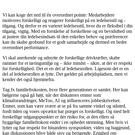
Vi kan koge det ned til én overordnet pointe: Medarbejdere
motiveres forskelligt og reagerer forskelligt på en ledelsesstil og -
tilgang. Og derfor er en varieret ledelsesstil, hvor du er fleksibel i din
tilgang, vigtig. Med en forståelse af forskellene og en bevidsthed om
at justere din ledelsesindsats til den enkeltes behov og præferencer
kan du skabe grobund for et godt samarbejde og dermed en bedre
overordnet performance.
Vi skal anerkende og udnytte de forskellige drivkræfter, skabe
rammer for et læringsmiljø og – ikke mindst – sikre, at der er respekt
for forskellighed. Det er en del af ledelsesrollen. Ligesom det er en
del af ledelsesrollen at lytte.
Det gælder på arbejdspladsen, men vi
kender det også hjemmefra.
Tag fx familiefrokosten, hvor flere generationer er samlet. Her kan
bølgerne også gå højt, når der diskuteres emner som
klimaforandringer, MeToo, AI og influenceres jobbeskrivelser.
Emner, som kan være svære at se på fra samme vinkel og ståsted,
fordi tiden og vores opvækst har præget os forskelligt. Og med helt
forskellige udgangspunkter er der risiko for, at den ellers så
hyggelige familiefrokost ender i en ophedet stemning. Men hvis vi
lytter og har respekt for hinandens synspunkter, viden og baggrund,
kan diskussionen blive både sjov og berigende. Enighed om