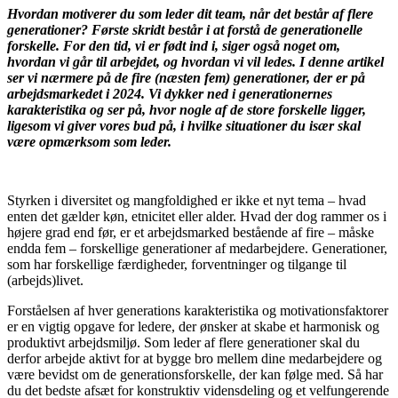
Hvordan motiverer du som leder dit team, når det består af flere
generationer? Første skridt består i at forstå de generationelle
forskelle. For den tid, vi er født ind i, siger også noget om,
hvordan vi går til arbejdet, og hvordan vi vil ledes. I denne artikel
ser vi nærmere på de fire (næsten fem) generationer, der er på
arbejdsmarkedet i 2024. Vi dykker ned i generationernes
karakteristika og ser på, hvor nogle af de store forskelle ligger,
ligesom vi giver vores bud på, i hvilke situationer du især skal
være opmærksom som leder.
Styrken i diversitet og mangfoldighed er ikke et nyt tema – hvad
enten det gælder køn, etnicitet eller alder. Hvad der dog rammer os i
højere grad end før, er et arbejdsmarked bestående af fire – måske
endda fem – forskellige generationer af medarbejdere. Generationer,
som har forskellige færdigheder, forventninger og tilgange til
(arbejds)livet.
Forståelsen af hver generations karakteristika og motivationsfaktorer
er en vigtig opgave for ledere, der ønsker at skabe et harmonisk og
produktivt arbejdsmiljø. Som leder af flere generationer skal du
derfor arbejde aktivt for at bygge bro mellem dine medarbejdere og
være bevidst om de generationsforskelle, der kan følge med. Så har
du det bedste afsæt for konstruktiv vidensdeling og et velfungerende