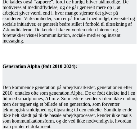
De kaldes også ”zappere”, fordi de hurtigt bliver utålmodige. De
motiveres af medindflydelse, og de går generelt mere op i, at
arbejdet giver værdi end i, hvor mange stjerner det giver på
skulderen. Virksomheder, som er på forkant med miljø, diversitet og
sociale initiativer, er generelt bedre stillet i forhold til tiltrækning af
Z-kandidaterne. De kender ikke en verden uden internet og
foretrækker visuel kommunikation, sociale medier og instant
messaging.
Generation Alpha (født 2010-2024):
Den kommende generation på arbejdsmarkedet, generationen efter
2010, omtales ofte som generation Alpha. De er født direkte ind i en
tid med smartphones, AI m.v. Som ledere kender vi dem ikke endnu,
men der tegner sig et billede af en generation, som forventer
teknologisk smidighed og tilpasning til den enkelte. Samtidig er de
ikke helt klædt på til de basale arbejdsprocesser, kender ikke mails
som kommunikationsform, og de ved ikke nødvendigvis, hvordan
man printer et dokument.