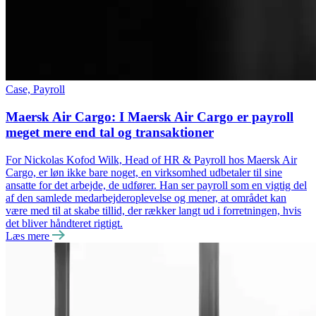
Case, Payroll
Maersk Air Cargo: I Maersk Air Cargo er payroll
meget mere end tal og transaktioner
For Nickolas Kofod Wilk, Head of HR & Payroll hos Maersk Air
Cargo, er løn ikke bare noget, en virksomhed udbetaler til sine
ansatte for det arbejde, de udfører. Han ser payroll som en vigtig del
af den samlede medarbejderoplevelse og mener, at området kan
være med til at skabe tillid, der rækker langt ud i forretningen, hvis
det bliver håndteret rigtigt.
Læs mere