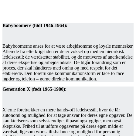
Babyboomere (født 1946-1964):
Babyboomerne anses for at være arbejdsomme og loyale mennesker.
Allerede fra efterkrigstiden er de er vokset op med en hierarkisk
ledelsesstil; de værdsætter stabilitet, og de motiveres af anerkendelse
af deres ekspertise og arbejdsindsats. De tilgår forandring som en
proces, der skal håndteres med omhu og med respekt for det
etablerede. Den foretrukne kommunikationsform er face-to-face
møder og telefon – gerne direkte kommunikation.
Generation X (født 1965-1980):
X’erne foretrækker en mere hands-off ledelsesstil, hvor de får
autonomi og mulighed for at tage ansvar for deres egne opgaver. De
karakteriseres som selvstændige, tilpasningsdygtige, men også
skeptiske. Frihed til at udføre opgaverne på deres egen måde er
værdsat, ligesom work-life-balance og mulighed for personlig