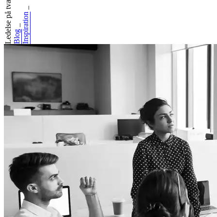
Ledelse på tværs...
_
Inspiration
_
Blog