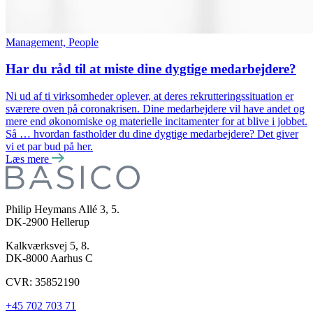
Management, People
Har du råd til at miste dine dygtige medarbejdere?
Ni ud af ti virksomheder oplever, at deres rekrutteringssituation er
sværere oven på coronakrisen. Dine medarbejdere vil have andet og
mere end økonomiske og materielle incitamenter for at blive i jobbet.
Så … hvordan fastholder du dine dygtige medarbejdere? Det giver
vi et par bud på her.
Læs mere
Philip Heymans Allé 3, 5.
DK-2900
Hellerup
Kalkværksvej 5, 8.
DK-8000
Aarhus C
CVR: 35852190
+45 702 703 71