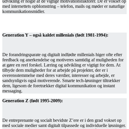
udvikling er nogle af de vigtige motivationsfaktorer. De er vokset op
med internettets opblomstring – telefon, mails og møder er naturlige
kommunikationsmidler.
Generation Y – også kaldet millenials (født 1981-1994):
De forandringsparate og digitalt indfødte millenials higer ofte efter
feedback og anerkendelse og motiveres samtidig af muligheden for
at gøre en reel forskel. Læring og udvikling er vigtigt for dem. At
tilbyde dem muligheder for at arbejde på projekter, der er i
overensstemmelse med deres værdier, interesser og arbejde, er
sandsynligvis også motiverende. Smarte tech-løsninger tiltrækker
dem, ligesom de foretrækker digital kommunikation og instant
messaging.
Generation Z (født 1995-2009):
De entreprenante og socialt bevidste Z’ere er i den grad vokset op
med sociale medier samt digitalt tilpassede og individuelle løsninger.