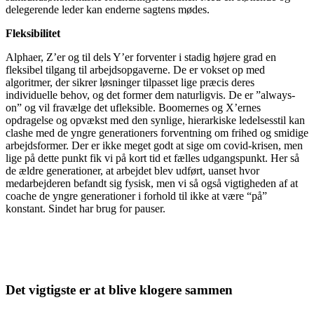
delegerende leder kan enderne sagtens mødes.
Fleksibilitet
Alphaer, Z’er og til dels Y’er forventer i stadig højere grad en
fleksibel tilgang til arbejdsopgaverne. De er vokset op med
algoritmer, der sikrer løsninger tilpasset lige præcis deres
individuelle behov, og det former dem naturligvis. De er ”always-
on” og vil fravælge det ufleksible. Boomernes og X’ernes
opdragelse og opvækst med den synlige, hierarkiske ledelsesstil kan
clashe med de yngre generationers forventning om frihed og smidige
arbejdsformer. Der er ikke meget godt at sige om covid-krisen, men
lige på dette punkt fik vi på kort tid et fælles udgangspunkt. Her så
de ældre generationer, at arbejdet blev udført, uanset hvor
medarbejderen befandt sig fysisk, men vi så også vigtigheden af at
coache de yngre generationer i forhold til ikke at være “på”
konstant. Sindet har brug for pauser.
Det vigtigste er at blive klogere sammen