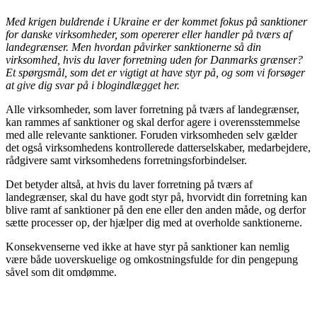
Med krigen buldrende i Ukraine er der kommet fokus på sanktioner
for danske virksomheder, som opererer eller handler på tværs af
landegrænser. Men hvordan påvirker sanktionerne så din
virksomhed, hvis du laver forretning uden for Danmarks grænser?
Et spørgsmål, som det er vigtigt at have styr på, og som vi forsøger
at give dig svar på i blogindlægget her.
Alle virksomheder, som laver forretning på tværs af landegrænser,
kan rammes af sanktioner og skal derfor agere i overensstemmelse
med alle relevante sanktioner. Foruden virksomheden selv gælder
det også virksomhedens kontrollerede datterselskaber, medarbejdere,
rådgivere samt virksomhedens forretningsforbindelser.
Det betyder altså, at hvis du laver forretning på tværs af
landegrænser, skal du have godt styr på, hvorvidt din forretning kan
blive ramt af sanktioner på den ene eller den anden måde, og derfor
sætte processer op, der hjælper dig med at overholde sanktionerne.
Konsekvenserne ved ikke at have styr på sanktioner kan nemlig
være både uoverskuelige og omkostningsfulde for din pengepung
såvel som dit omdømme.