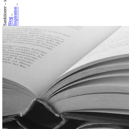
Sanktioner – står...
_
Inspiration
_
Blog