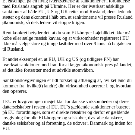
Et eksempel på en nylig iværksættelse af sanktioner er i forbindelse
med Ruslands angreb på Ukraine. Her er der iværksat adskillige
sanktioner af både EU, US og UK rettet mod Rusland, dens ledende
støtter og dens økonomi i håb om, at sanktionerne vil presse Rusland
økonomisk, så dets ledere vil stoppe krigen.
Rent konkret betyder det, at du som EU-borger i øjeblikket ikke må
købe eller sælge russisk kaviar, og at virksomheder registreret i EU
ikke må sælge store og tunge lastbiler med over 9 tons på bagakslen
til Rusland.
Et andet eksempel er, at EU, UK og US (og tidligere FN) har
iværksat sanktioner mod Iran for at lægge økonomisk pres på landet,
så det ikke fortsætter med at udvikle atomvåben.
Sanktionslovgivningen er lidt forskellig afhængig af, hvilket land du
kommer fra, hvilke(t) land(e) din virksomhed opererer i, og hvordan
den opererer.
I EU er lovgivningen meget klar for danske virksomheder og deres
datterselskaber i resten af EU. EU’s gældende sanktioner er baseret
på EU-forordninger, som er direkte retsakter og derfor er gældende
lovgivning for alle EU-borgere og selskaber, dvs. alle danskere,
danske selskaber og al forretning, de udøver i Danmark og inden for
EU.