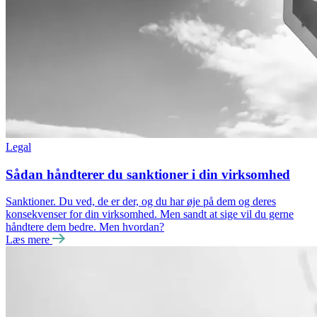
Legal
Sådan håndterer du sanktioner i din virksomhed
Sanktioner. Du ved, de er der, og du har øje på dem og deres
konsekvenser for din virksomhed. Men sandt at sige vil du gerne
håndtere dem bedre. Men hvordan?
Læs mere