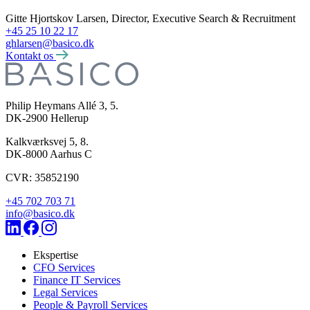
Gitte Hjortskov Larsen, Director, Executive Search & Recruitment
+45 25 10 22 17
ghlarsen@basico.dk
Kontakt os
Philip Heymans Allé 3, 5.
DK-2900
Hellerup
Kalkværksvej 5, 8.
DK-8000
Aarhus C
CVR: 35852190
+45 702 703 71
info@basico.dk
Ekspertise
CFO Services
Finance IT Services
Legal Services
People & Payroll Services