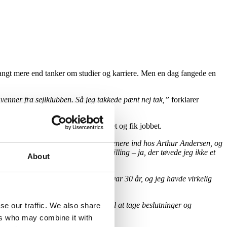
 langt mere end tanker om studier og karriere. Men en dag fangede en
ne venner fra sejlklubben. Så jeg takkede pænt nej tak,”
forklarer
de dag ringede han til revisionshuset og fik jobbet.
en
.
En af mine bedste venner kom senere ind hos Arthur Andersen, og
r at fortælle, at der var en ledig stilling – ja, der tøvede jeg ikke et
About
statsautoriseret revisor, inden jeg var 30 år, og jeg havde virkelig
berigende at få lov til at være med til at tage beslutninger og
se our traffic. We also share
ers who may combine it with