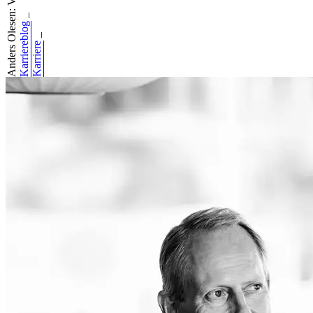
Anders Olesen: Væ...
_
Karriereblog
_
Karriere