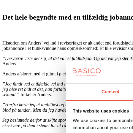
Det hele begyndte med en tilfældig jobann
Historien om Anders’ vej ind i revisorfaget er alt andet end forudsig
jobannonce i et butiksvindue hans opmærksomhed: Et lille revisionsh
”
Desværre viste det sig, at det var et fuldtidsjob. Og det var jeg slet 
Anders.
Anders afslører med et glimt i øjet, hvordan hans onkels stædighed og 
”Jeg fandt ved et tilfælde vej ind i revisionsbranchen. Og jeg blev lyn
jeg blev ret bidt af det, han fortalte. Det var et meget større hus med e
Consent
sekund,”
fortæller Anders.
”Herfra kørte jeg et ambitiøst og krævende karrieretrack med fuldtidsj
blod på tanden. Men da jeg havde nået det mål, fik jeg lyst til at prø
This website uses cookies
Jeg besluttede derfor at skifte spor og gå efter at blive CFO el.lign. i
We use cookies to personalis
eksekvere på dem i stedet for at rådgive om dem,
”
uddyber han.
information about your use of