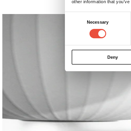
other information that you’ve
Consent
Necessary
Selection
Deny