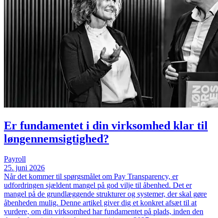
Er fundamentet i din virksomhed klar til
løngennemsigtighed?
Payroll
25. juni 2026
Når det kommer til spørgsmålet om Pay Transparency, er
udfordringen sjældent mangel på god vilje til åbenhed. Det er
mangel på de grundlæggende strukturer og systemer, der skal gøre
åbenheden mulig. Denne artikel giver dig et konkret afsæt til at
vurdere, om din virksomhed har fundamentet på plads, inden den