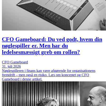
CFO Gameboard: Du ved godt, hvem din
nøglespiller er. Men har du
ledelsesmæssigt greb om rollen?
CFO Gameboard
31. juli 2026
Nøglespilleren i finans kan være afgørende for organisationens
fremdrift – men også en risiko. Læs om konceptet og CFO
Gameboard i denne artikel.