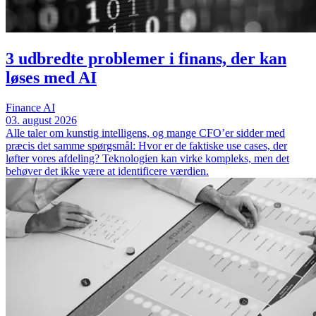
3 udbredte problemer i finans, der kan
løses med AI
Finance
AI
03. august 2026
Alle taler om kunstig intelligens, og mange CFO’er sidder med
præcis det samme spørgsmål: Hvor er de faktiske use cases, der
løfter vores afdeling? Teknologien kan virke kompleks, men det
behøver det ikke være at identificere værdien.