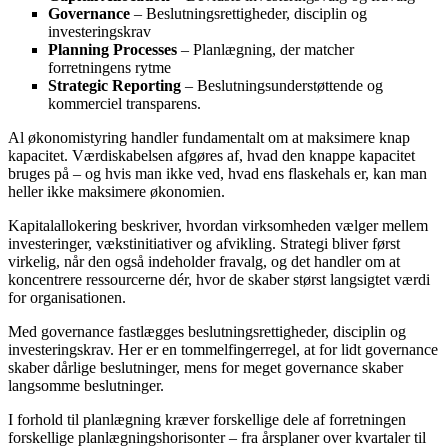
Governance
– Beslutningsrettigheder, disciplin og
investeringskrav
Planning Processes
– Planlægning, der matcher
forretningens rytme
Strategic Reporting
– Beslutningsunderstøttende og
kommerciel transparens.
Al økonomistyring handler fundamentalt om at maksimere knap
kapacitet. Værdiskabelsen afgøres af, hvad den knappe kapacitet
bruges på – og hvis man ikke ved, hvad ens flaskehals er, kan man
heller ikke maksimere økonomien.
Kapitalallokering beskriver, hvordan virksomheden vælger mellem
investeringer, vækstinitiativer og afvikling. Strategi bliver først
virkelig, når den også indeholder fravalg, og det handler om at
koncentrere ressourcerne dér, hvor de skaber størst langsigtet værdi
for organisationen.
Med governance fastlægges beslutningsrettigheder, disciplin og
investeringskrav. Her er en tommelfingerregel, at for lidt governance
skaber dårlige beslutninger, mens for meget governance skaber
langsomme beslutninger.
I forhold til planlægning kræver forskellige dele af forretningen
forskellige planlægningshorisonter – fra årsplaner over kvartaler til