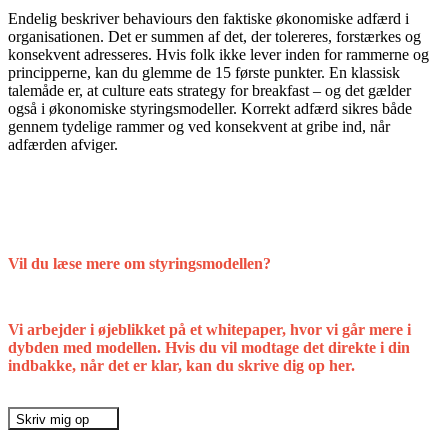
Endelig beskriver behaviours den faktiske økonomiske adfærd i
organisationen. Det er summen af det, der tolereres, forstærkes og
konsekvent adresseres. Hvis folk ikke lever inden for rammerne og
principperne, kan du glemme de 15 første punkter. En klassisk
talemåde er, at culture eats strategy for breakfast – og det gælder
også i økonomiske styringsmodeller. Korrekt adfærd sikres både
gennem tydelige rammer og ved konsekvent at gribe ind, når
adfærden afviger.
Vil du læse mere om styringsmodellen?
Vi arbejder i øjeblikket på et whitepaper, hvor vi går mere i
dybden med modellen. Hvis du vil modtage det direkte i din
indbakke, når det er klar, kan du skrive dig op her.
Skriv mig op