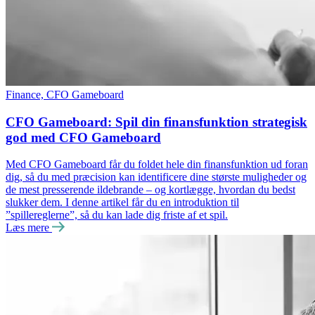
Finance, CFO Gameboard
CFO Gameboard: Spil din finansfunktion strategisk
god med CFO Gameboard
Med CFO Gameboard får du foldet hele din finansfunktion ud foran
dig, så du med præcision kan identificere dine største muligheder og
de mest presserende ildebrande – og kortlægge, hvordan du bedst
slukker dem. I denne artikel får du en introduktion til
”spillereglerne”, så du kan lade dig friste af et spil.
Læs mere