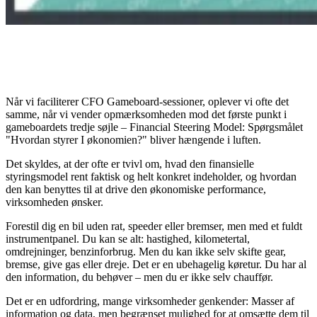
Når vi faciliterer CFO Gameboard-sessioner, oplever vi ofte det
samme, når vi vender opmærksomheden mod det første punkt i
gameboardets tredje søjle – Financial Steering Model: Spørgsmålet
"Hvordan styrer I økonomien?" bliver hængende i luften.
Det skyldes, at der ofte er tvivl om, hvad den finansielle
styringsmodel rent faktisk og helt konkret indeholder, og hvordan
den kan benyttes til at drive den økonomiske performance,
virksomheden ønsker.
Forestil dig en bil uden rat, speeder eller bremser, men med et fuldt
instrumentpanel. Du kan se alt: hastighed, kilometertal,
omdrejninger, benzinforbrug. Men du kan ikke selv skifte gear,
bremse, give gas eller dreje. Det er en ubehagelig køretur. Du har al
den information, du behøver – men du er ikke selv chauffør.
Det er en udfordring, mange virksomheder genkender: Masser af
information og data, men begrænset mulighed for at omsætte dem til