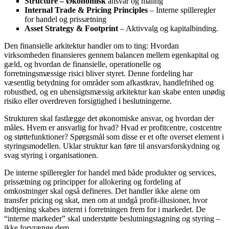
Structure – Økonomisk
ansvar og måling
Internal Trade & Pricing Principles
– Interne spilleregler
for handel og prissætning
Asset Strategy & Footprint
– Aktivvalg og kapitalbinding.
Den finansielle arkitektur handler om to ting: Hvordan
virksomheden finansieres gennem balancen mellem egenkapital og
gæld, og hvordan de finansielle, operationelle og
forretningsmæssige risici bliver styret. Denne fordeling har
væsentlig betydning for områder som afkastkrav, handlefrihed og
robusthed, og en uhensigtsmæssig arkitektur kan skabe enten unødig
risiko eller overdreven forsigtighed i beslutningerne.
Strukturen skal fastlægge det økonomiske ansvar, og hvordan der
måles. Hvem er ansvarlig for hvad? Hvad er profitcentre, costcentre
og støttefunktioner? Spørgsmål som disse er et ofte overset element i
styringsmodellen. Uklar struktur kan føre til ansvarsforskydning og
svag styring i organisationen.
De interne spilleregler for handel med både produkter og services,
prissætning og principper for allokering og fordeling af
omkostninger skal også defineres. Det handler ikke alene om
transfer pricing og skat, men om at undgå profit-illusioner, hvor
indtjening skabes internt i forretningen frem for i markedet. De
“interne markeder” skal understøtte beslutningstagning og styring –
ikke forvrænge dem.