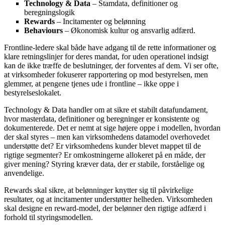
Technology & Data
– Stamdata, definitioner og
beregningslogik
Rewards
– Incitamenter og belønning
Behaviours
– Økonomisk kultur og ansvarlig adfærd.
Frontline-ledere skal både have adgang til de rette informationer og
klare retningslinjer for deres mandat, for uden operationel indsigt
kan de ikke træffe de beslutninger, der forventes af dem. Vi ser ofte,
at virksomheder fokuserer rapportering op mod bestyrelsen, men
glemmer, at pengene tjenes ude i frontline – ikke oppe i
bestyrelseslokalet.
Technology & Data handler om at sikre et stabilt datafundament,
hvor masterdata, definitioner og beregninger er konsistente og
dokumenterede. Det er nemt at sige højere oppe i modellen, hvordan
der skal styres – men kan virksomhedens datamodel overhovedet
understøtte det? Er virksomhedens kunder blevet mappet til de
rigtige segmenter? Er omkostningerne allokeret på en måde, der
giver mening? Styring kræver data, der er stabile, forståelige og
anvendelige.
Rewards skal sikre, at belønninger knytter sig til påvirkelige
resultater, og at incitamenter understøtter helheden. Virksomheden
skal designe en reward-model, der belønner den rigtige adfærd i
forhold til styringsmodellen.