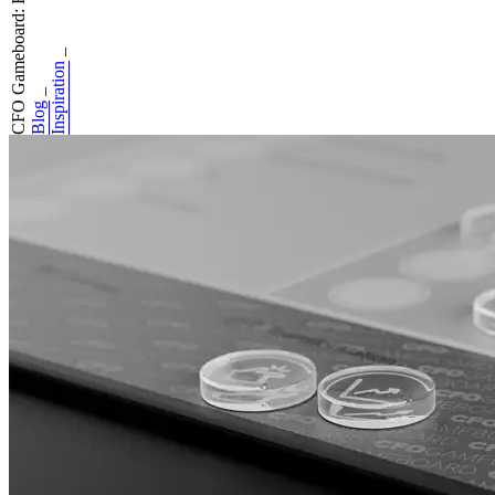
CFO Gameboard: Ha...
_
Inspiration
_
Blog