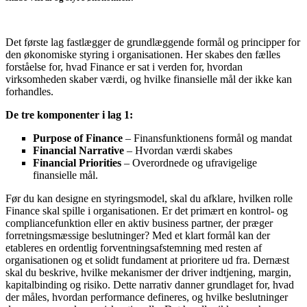
Det første lag fastlægger de grundlæggende formål og principper for
den økonomiske styring i organisationen. Her skabes den fælles
forståelse for, hvad Finance er sat i verden for, hvordan
virksomheden skaber værdi, og hvilke finansielle mål der ikke kan
forhandles.
De tre komponenter i lag 1:
Purpose of Finance
– Finansfunktionens formål og mandat
Financial Narrative
– Hvordan værdi skabes
Financial Priorities
– Overordnede og ufravigelige
finansielle mål.
Før du kan designe en styringsmodel, skal du afklare, hvilken rolle
Finance skal spille i organisationen. Er det primært en kontrol- og
compliancefunktion eller en aktiv business partner, der præger
forretningsmæssige beslutninger? Med et klart formål kan der
etableres en ordentlig forventningsafstemning med resten af
organisationen og et solidt fundament at prioritere ud fra. Dernæst
skal du beskrive, hvilke mekanismer der driver indtjening, margin,
kapitalbinding og risiko. Dette narrativ danner grundlaget for, hvad
der måles, hvordan performance defineres, og hvilke beslutninger