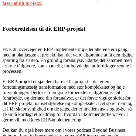
faser af dit projekt.
Forberedelsen til dit ERP-projekt
Hvis du overvejer en ERP-implementering eller allerede er i gang
med at planlægge et projekt, kan det være afgørende at få den rigtige
sparring fra starten. En grundig foranalyse, udarbejdet sammen med
erfarne rådgivere, kan spare dig for betydelige udfordringer senere i
processen.
Et ERP-projekt er sjældent bare et IT-projekt – det er en
forretningsmæssig transformation med stor kompleksitet og høje
forventninger. Derfor er den gode forberedelse afgørende. Dit
forarbejde, og dermed din foranalyse, er det første vigtige skridt for
dit ERP-projekt, uanset størrelse og kompleksitet. Det sikrer nemlig,
at I får skabt synlighed om de gaps, der er imellem as-is og to-be, så
I kan få kortlagt et roadmap for, hvordan I kommer derhen, hvor I
gerne vil, med jeres ERP-implementering.
Det kan du også høre mere om i vores podcast Beyond Business
Support, hvor to konsulenter fra vores ERP-team gennemgår,