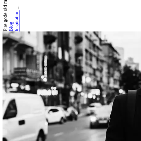
Fire gode råd med...
_
Inspiration
_
Blog