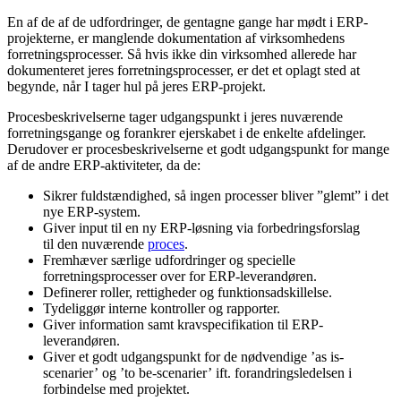
En af de af de udfordringer, de gentagne gange har mødt i ERP-
projekterne, er manglende dokumentation af virksomhedens
forretningsprocesser. Så hvis ikke din virksomhed allerede har
dokumenteret jeres forretningsprocesser, er det et oplagt sted at
begynde, når I tager hul på jeres ERP-projekt.
Procesbeskrivelserne tager udgangspunkt i jeres nuværende
forretningsgange og forankrer ejerskabet i de enkelte afdelinger.
Derudover er procesbeskrivelserne et godt udgangspunkt for mange
af de andre ERP-aktiviteter, da de:
Sikrer fuldstændighed, så ingen processer bliver ”glemt” i det
nye ERP-system.
Giver input til en ny ERP-løsning via forbedringsforslag
til den nuværende
proces
.
Fremhæver særlige udfordringer og specielle
forretningsprocesser over for ERP-leverandøren.
Definerer roller, rettigheder og funktionsadskillelse.
Tydeliggør interne kontroller og rapporter.
Giver information samt kravspecifikation til ERP-
leverandøren.
Giver et godt udgangspunkt for de nødvendige ’as is-
scenarier’ og ’to be-scenarier’ ift. forandringsledelsen i
forbindelse med projektet.