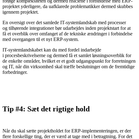
forøge kompleksiteten og dermed risiciene i forbindelse med ERP-
projektet yderligere, da uafklarede problematikker dermed skubbes
igennem projektet.
En oversigt over det samlede IT-systemlandskab med processer
og tilhørende integrationer bør udarbejdes inden projektstart for at
få et overblik over omfanget af de tekniske ændringer i forbindelse
med overgangen til et nyt ERP-system.
IT-systemlandskabet kan du med fordel indarbejde
i procesbeskrivelserne og dermed få et samlet løsningsoverblik for
de enkelte områder, hvilket er et godt udgangspunkt for forretningen
og IT, når din virksomhed skal træffe beslutninger om de fremtidige
forbedringer.
Tip #4:
Sæt det rigtige hold
Når du skal sætte projektholdet for ERP-implementeringen, er der
flere forskellige ting, der er værd at tage med i betragtning. For det