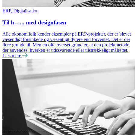
ERP, Digitalisation
Til h…... med designfasen
Alle økonomifolk kender eksempler på ERP-projekter, der er blevet
væsentligt forsinkede og væsentligt dyrere end forventet. Det er der
flere grunde til. Men en ofte overset grund er, at den projektmetode,
der anvendes, hverken er tidssvarende eller tilstrækkeligt målrettet.
Læs mere