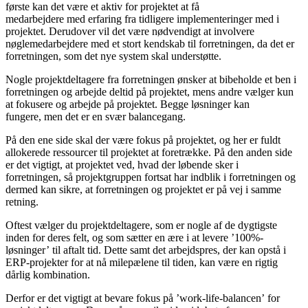
første kan det være et aktiv for projektet at få
medarbejdere med erfaring fra tidligere implementeringer med i
projektet. Derudover vil det være nødvendigt at involvere
nøglemedarbejdere med et stort kendskab til forretningen, da det er
forretningen, som det nye system skal understøtte.
Nogle projektdeltagere fra forretningen ønsker at bibeholde et ben i
forretningen og arbejde deltid på projektet, mens andre vælger kun
at fokusere og arbejde på projektet. Begge løsninger kan
fungere, men det er en svær balancegang.
På den ene side skal der være fokus på projektet, og her er fuldt
allokerede ressourcer til projektet at foretrække. På den anden side
er det vigtigt, at projektet ved, hvad der løbende sker i
forretningen, så projektgruppen fortsat har indblik i forretningen og
dermed kan sikre, at forretningen og projektet er på vej i samme
retning.
Oftest vælger du projektdeltagere, som er nogle af de dygtigste
inden for deres felt, og som sætter en ære i at levere ’100%-
løsninger’ til aftalt tid. Dette samt det arbejdspres, der kan opstå i
ERP-projekter for at nå milepælene til tiden, kan være en rigtig
dårlig kombination.
Derfor er det vigtigt at bevare fokus på ’work-life-balancen’ for