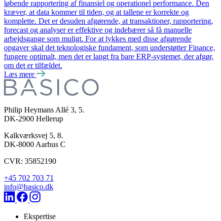
løbende rapportering af finansiel og operationel performance. Den
kræver, at data kommer til tiden, og at tallene er korrekte og
komplette. Det er desuden afgørende, at transaktioner, rapportering,
forecast og analyser er effektive og indebærer så få manuelle
arbejdsgange som muligt. For at lykkes med disse afgørende
opgaver skal det teknologiske fundament, som understøtter Finance,
fungere optimalt, men det er langt fra bare ERP-systemet, der afgør,
om det er tilfældet.
Læs mere
Philip Heymans Allé 3, 5.
DK-2900
Hellerup
Kalkværksvej 5, 8.
DK-8000
Aarhus C
CVR: 35852190
+45 702 703 71
info@basico.dk
Ekspertise