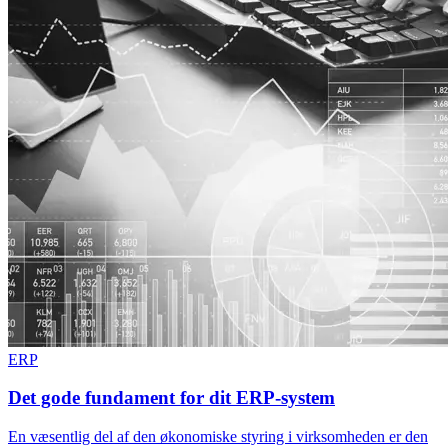
ERP
Det gode fundament for dit ERP-system
En væsentlig del af den økonomiske styring i virksomheden er den