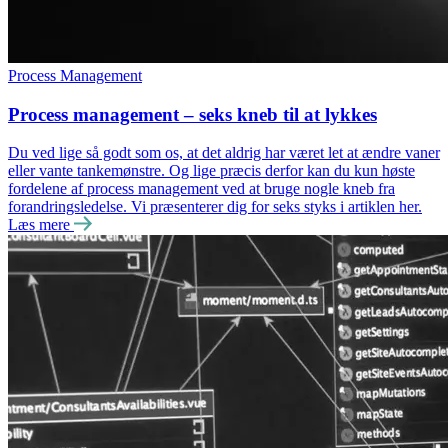
Process Management
Process management – seks kneb til at lykkes
Du ved lige så godt som os, at det aldrig har været let at ændre vaner
eller vante tankemønstre. Og lige præcis derfor kan du kun høste
fordelene af process management ved at bruge nogle kneb fra
forandringsledelse. Vi præsenterer dig for seks styks i artiklen her.
Læs mere