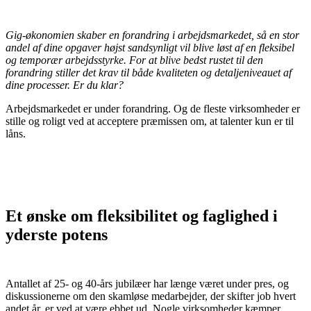
Gig-økonomien skaber en forandring i arbejdsmarkedet, så en stor
andel af dine opgaver højst sandsynligt vil blive løst af en fleksibel
og temporær arbejdsstyrke. For at blive bedst rustet til den
forandring stiller det krav til både kvaliteten og detalje­niveauet af
dine processer. Er du klar?
Arbejdsmarkedet er under forandring. Og de fleste virksomheder er
stille og roligt ved at acceptere præmissen om, at talenter kun er til
låns.
Et ønske om fleksibilitet og faglighed i
yderste potens
Antallet af 25- og 40-års jubilæer har længe været under pres, og
diskussionerne om den skamløse medarbejder, der skifter job hvert
andet år, er ved at være ebbet ud. Nogle virksomheder kæmper