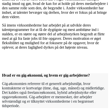
stadig imod og gør, hvad de kan for at holde på deres medarbejdere i
den samme rolle som den, de begyndte i. Andre virksomheder har
indset, at talenter bevæger sig derhen, hvor der er fokus på at bringe
dem videre.
Så imens virksomhederne har arbejdet på at udvikle deres
talentprogrammer for at få de dygtigste og mest ambitiøse ind i
stalden, er en større og større del af arbejdsstyrken begyndt at flirte
med at gå fra faste jobs til frie opgaver. Deres motivation er øget
fleksibilitet og mulighed for at fokusere på de opgaver, hvor de
oplever, at deres faglighed dyrkes på det højeste niveau.
Hvad er en gig-økonomi, og hvem er gig-arbejderne?
Gig-økonomien refererer til et generelt arbejdsmiljø, hvor
kontrakterne er kortvarige (time, dag, uge, måned) og midlertidige.
Det kaldes også freelanceøkonomi, hybrid arbejdsstyrke eller
opgaveøkonomi. Gig-arbejdere er mennesker, der arbejder
selvstændigt og er tilknyttet virksomhederne i en begrænset
tidsperiode.