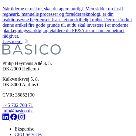
Når tiderne er usikre, skal du agere hurtigt. Men sidder du fast i
regneark, manuelle processer og forældet teknologi, er din
reaktionsevne begrænset. Især i et omskifteligt miljø. Derfor får du i
denne artikel fire gode grunde til, at du skal investere i et moderne
planlægningsværktøj og etablere dit FP&A-team som en betroet
rådgiver.
Læs mere
Philip Heymans Allé 3, 5.
DK-2900
Hellerup
Kalkværksvej 5, 8.
DK-8000
Aarhus C
CVR: 35852190
+45 702 703 71
info@basico.dk
Ekspertise
CFO Services