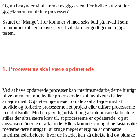
Og nu begynder vi at nærme os gig-testen. For hvilke krav stiller
gig-økonomien til dine processer?
Svaret er ‘Mange’. Her kommer vi med seks bud på, hvad I som
minimum skal tænke over, hvis I vil klare jer godt gennem gig-
testen.
1. Processerne skal være opdaterede
Ved at have opdaterede processer kan interims­medarbejderne hurtigt
blive orienteret om, hvilke processer de skal involveres i eller
arbejde med. Og det er lige meget, om de skal arbejde med at
udvikle og forbedre processerne i et projekt eller udføre processerne
i en driftsrolle. Med en jævnlig udskiftning af interims­medarbejdere
stilles der altså større krav til, at processerne er opdaterede, og at
ansvarsområderne er afklarede. Ellers kommer du og dine fastansatte
med­arbejdere hurtigt til at bruge meget energi på at onboarde
interimsmed­arbejdere, hvor de i stedet kan gå direkte ind og bidrage