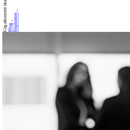
Gig-økonomi skabe...
_
Inspiration
_
Blog