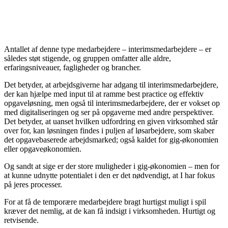
Antallet af denne type medarbejdere – interimsmedarbejdere – er
således støt stigende, og gruppen omfatter alle aldre,
erfaringsniveauer, fagligheder og brancher.
Det betyder, at arbejdsgiverne har adgang til interimsmedarbejdere,
der kan hjælpe med input til at ramme best practice og effektiv
opgaveløsning, men også til interims­medarbejdere, der er vokset op
med digitaliseringen og ser på opgaverne med andre perspektiver.
Det betyder, at uanset hvilken udfordring en given virksomhed står
over for, kan løsningen findes i puljen af løs­arbejdere, som skaber
det opgave­baserede arbejdsmarked; også kaldet for gig-øko­nomien
eller opgaveøkonomien.
Og sandt at sige er der store muligheder i gig-økonomien – men for
at kunne udnytte potentialet i den er det nødvendigt, at I har fokus
på jeres processer.
For at få de temporære medarbejdere bragt hurtigst muligt i spil
kræver det nemlig, at de kan få indsigt i virksomheden. Hurtigt og
retvisende.