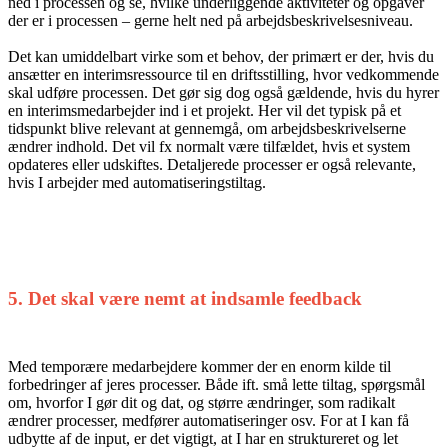
ned i processen og se, hvilke underliggende aktiviteter og opgaver
der er i processen – gerne helt ned på arbejdsbeskrivelsesniveau.
Det kan umiddelbart virke som et behov, der primært er der, hvis du
ansætter en interimsressource til en driftsstilling, hvor vedkommende
skal udføre processen. Det gør sig dog også gældende, hvis du hyrer
en interims­medarbejder ind i et projekt. Her vil det typisk på et
tidspunkt blive relevant at gennemgå, om arbejdsbeskrivelserne
ændrer indhold. Det vil fx normalt være tilfældet, hvis et system
opdateres eller udskiftes. Detaljerede processer er også relevante,
hvis I arbejder med automatiseringstiltag.
5. Det skal være nemt at indsamle feedback
Med temporære medarbejdere kommer der en enorm kilde til
forbedringer af jeres processer. Både ift. små lette tiltag, spørgsmål
om, hvorfor I gør dit og dat, og større ændringer, som radikalt
ændrer processer, medfører automatiseringer osv. For at I kan få
udbytte af de input, er det vigtigt, at I har en strukture­ret og let