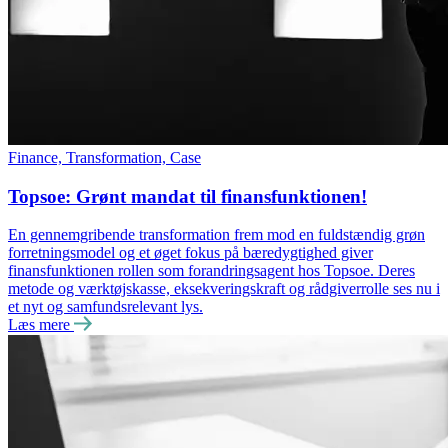
Finance, Transformation, Case
Topsoe: Grønt mandat til finansfunktionen!
En gennemgribende transformation frem mod en fuldstændig grøn
forretningsmodel og et øget fokus på bæredygtighed giver
finansfunktionen rollen som forandringsagent hos Topsoe. Deres
metode og værktøjskasse, eksekveringskraft og rådgiverrolle ses nu i
et nyt og samfundsrelevant lys.
Læs mere