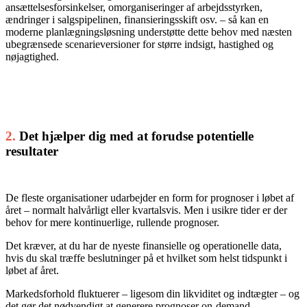
ansættelsesforsinkelser, omorganiseringer af arbejdsstyrken,
ændringer i salgspipelinen, finansieringsskift osv. – så kan en
moderne planlægningsløsning understøtte dette behov med næsten
ubegrænsede scenarieversioner for større indsigt, hastighed og
nøjagtighed.
2.
Det hjælper dig med at forudse potentielle
resultater
De fleste organisationer udarbejder en form for prognoser i løbet af
året – normalt halvårligt eller kvartalsvis. Men i usikre tider er der
behov for mere kontinuerlige, rullende prognoser.
Det kræver, at du har de nyeste finansielle og operationelle data,
hvis du skal træffe beslutninger på et hvilket som helst tidspunkt i
løbet af året.
Markedsforhold fluktuerer – ligesom din likviditet og indtægter – og
det gør det nødvendigt at generere prognoser on-demand.