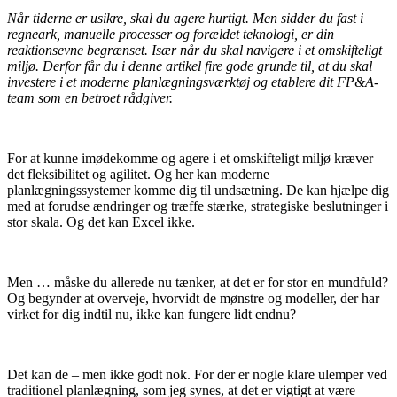
Når tiderne er usikre, skal du agere hurtigt. Men sidder du fast i
regneark, manuelle processer og forældet teknologi, er din
reaktionsevne begrænset. Især når du skal navigere i et omskifteligt
miljø. Derfor får du i denne artikel fire gode grunde til, at du skal
investere i et moderne planlægningsværktøj og etablere dit FP&A-
team som en betroet rådgiver.
For at kunne imødekomme og agere i et omskifteligt miljø kræver
det fleksibilitet og agilitet. Og her kan moderne
planlægningssystemer komme dig til undsætning. De kan hjælpe dig
med at forudse ændringer og træffe stærke, strategiske beslutninger i
stor skala. Og det kan Excel ikke.
Men … måske du allerede nu tænker, at det er for stor en mundfuld?
Og begynder at overveje, hvorvidt de mønstre og modeller, der har
virket for dig indtil nu, ikke kan fungere lidt endnu?
Det kan de – men ikke godt nok. For der er nogle klare ulemper ved
traditionel planlægning, som jeg synes, at det er vigtigt at være