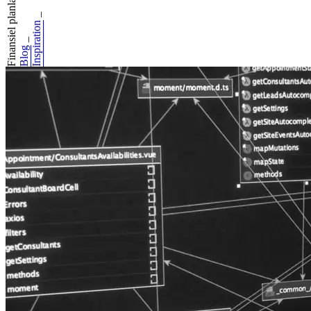
Finansiel planlæg...
_
Inspiration
_
Blog