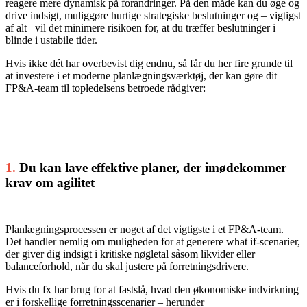
reagere mere dynamisk på forandringer. På den måde kan du øge og
drive indsigt, muliggøre hurtige strategiske beslutninger og – vigtigst
af alt –vil det minimere risikoen for, at du træffer beslutninger i
blinde i ustabile tider.
Hvis ikke dét har overbevist dig endnu, så får du her fire grunde til
at investere i et moderne planlægningsværktøj, der kan gøre dit
FP&A-team til topledelsens betroede rådgiver:
1.
Du kan lave effektive planer, der imødekommer
krav om agilitet
Planlægningsprocessen er noget af det vigtigste i et FP&A-team.
Det handler nemlig om muligheden for at generere what if-scenarier,
der giver dig indsigt i kritiske nøgletal såsom likvider eller
balanceforhold, når du skal justere på forretningsdrivere.
Hvis du fx har brug for at fastslå, hvad den økonomiske indvirkning
er i forskellige forretningsscenarier – herunder