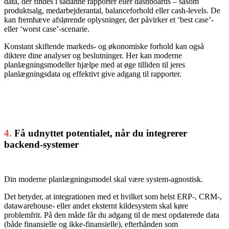
data, der findes i sådanne rapporter eller dashboards – såsom
produktsalg, medarbejderantal, balanceforhold eller cash-levels. De
kan fremhæve afslørende oplysninger, der påvirker et ‘best case’-
eller ‘worst case’-scenarie.
Konstant skiftende markeds- og økonomiske forhold kan også
diktere dine analyser og beslutninger. Her kan moderne
planlægningsmodeller hjælpe med at øge tilliden til jeres
planlægningsdata og effektivt give adgang til rapporter.
4.
Få udnyttet potentialet, når du integrerer
backend-systemer
Din moderne planlægningsmodel skal være system-agnostisk.
Det betyder, at integrationen med et hvilket som helst ERP-, CRM-,
datawarehouse- eller andet eksternt kildesystem skal køre
problemfrit. På den måde får du adgang til de mest opdaterede data
(både finansielle og ikke-finansielle), efterhånden som