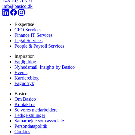
+45 702 703 71
info@basico.dk
Ekspertise
CFO Services
Finance IT Services
Legal Services
People & Payroll Services
Inspiration
Faglig blog
Nyhedsmail: Insights by Basico
Events
Karriereblog
Fagudtryk
Basico
Om Basico
Kontakt os
Se vores medarbejdere
Ledige stillinger
Samarbejde som associate
Persondatapolitik
Cookies