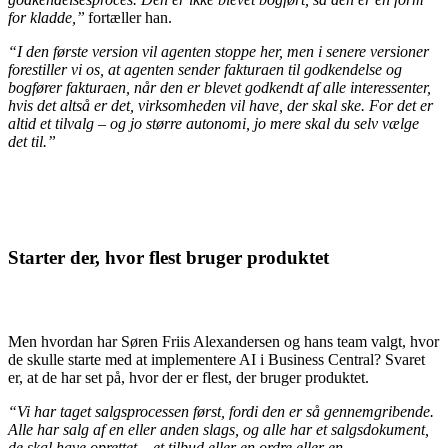
for kladde,”
fortæller han.
“I den første version vil agenten stoppe her, men i senere versioner
forestiller vi os, at agenten sender fakturaen til godkendelse og
bogfører fakturaen, når den er blevet godkendt af alle interessenter,
hvis det altså er det, virksomheden vil have, der skal ske. For det er
altid et tilvalg – og jo større autonomi, jo mere skal du selv vælge
det til.”
Starter der, hvor flest bruger produktet
Men hvordan har Søren Friis Alexandersen og hans team valgt, hvor
de skulle starte med at implementere AI i Business Central? Svaret
er, at de har set på, hvor der er flest, der bruger produktet.
“Vi har taget salgsprocessen først, fordi den er så gennemgribende.
Alle har salg af en eller anden slags, og alle har et salgsdokument,
de skal have oprettet – et tilbud eller en ordre eller en