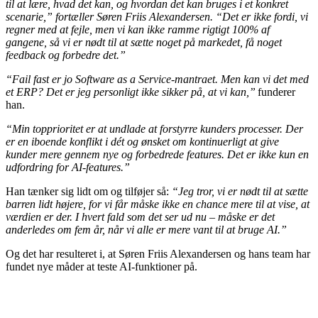
til at lære, hvad det kan, og hvordan det kan bruges i et konkret
scenarie,” fortæller Søren Friis Alexandersen. “Det er ikke fordi, vi
regner med at fejle, men vi kan ikke ramme rigtigt 100% af
gangene, så vi er nødt til at sætte noget på markedet, få noget
feedback og forbedre det.”
“Fail fast er jo Software as a Service-mantraet. Men kan vi det med
et ERP? Det er jeg personligt ikke sikker på, at vi kan,”
funderer
han.
“Min topprioritet er at undlade at forstyrre kunders processer.
Der
er en iboende konflikt i dét og ønsket om kontinuerligt at give
kunder mere gennem nye og forbedrede features. Det er ikke kun en
udfordring for AI-features.”
Han tænker sig lidt om og tilføjer så:
“Jeg tror, vi er nødt til at sætte
barren lidt højere, for vi får måske ikke en chance mere til at vise, at
værdien er der. I hvert fald som det ser ud nu – måske er det
anderledes om fem år, når vi alle er mere vant til at bruge AI.”
Og det har resulteret i, at Søren Friis Alexandersen og hans team har
fundet nye måder at teste AI-funktioner på.