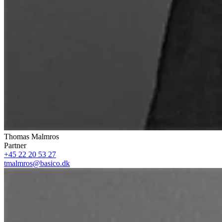
Thomas Malmros
Partner
+45 22 20 53 27
tmalmros@basico.dk