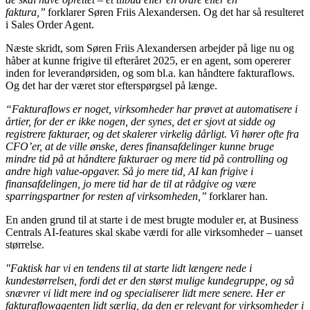
faktura,”
forklarer Søren Friis Alexandersen. Og det har så resulteret
i Sales Order Agent.
Næste skridt, som Søren Friis Alexandersen arbejder på lige nu og
håber at kunne frigive til efteråret 2025, er en agent, som opererer
inden for leverandørsiden, og som bl.a. kan håndtere fakturaflows.
Og det har der været stor efterspørgsel på længe.
“Fakturaflows er noget, virksomheder har prøvet at automatisere i
årtier, for der er ikke nogen, der synes, det er sjovt at sidde og
registrere fakturaer, og det skalerer virkelig dårligt. Vi hører ofte fra
CFO’er, at de ville ønske, deres finansafdelinger kunne bruge
mindre tid på at håndtere fakturaer og mere tid på controlling og
andre high value-opgaver. Så jo mere tid, AI kan frigive i
finansafdelingen, jo mere tid har de til at rådgive og være
sparringspartner for resten af virksomheden,”
forklarer han.
En anden grund til at starte i de mest brugte moduler er, at Business
Centrals AI-features skal skabe værdi for alle virksomheder – uanset
størrelse.
"Faktisk har vi en tendens til at starte lidt længere nede i
kundestørrelsen, fordi det er den størst mulige kundegruppe, og så
snævrer vi lidt mere ind og specialiserer lidt mere senere. Her er
fakturaflowagenten lidt særlig, da den er relevant for virksomheder i