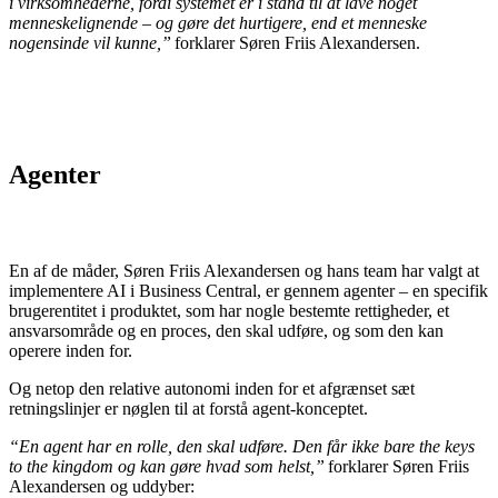
i virksomhederne, fordi systemet er i stand til at lave noget
menneskelignende – og gøre det hurtigere, end et menneske
nogensinde vil kunne,”
forklarer Søren Friis Alexandersen.
Agenter
En af de måder, Søren Friis Alexandersen og hans team har valgt at
implementere AI i Business Central, er gennem agenter – en specifik
brugerentitet i produktet, som har nogle bestemte rettigheder, et
ansvarsområde og en proces, den skal udføre, og som den kan
operere inden for.
Og netop den relative autonomi inden for et afgrænset sæt
retningslinjer er nøglen til at forstå agent-konceptet.
“En agent har en rolle, den skal udføre. Den får ikke bare the keys
to the kingdom og kan gøre hvad som helst,”
forklarer Søren Friis
Alexandersen og uddyber: