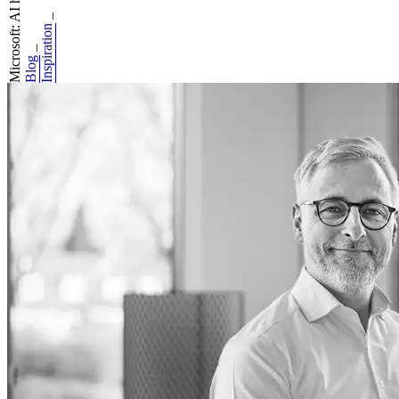
Microsoft: AI har...
_
Inspiration
_
Blog