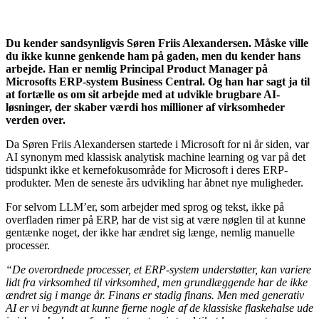
Du kender sandsynligvis Søren Friis Alexandersen. Måske ville
du ikke kunne genkende ham på gaden, men du kender hans
arbejde. Han er nemlig Principal Product Manager på
Microsofts ERP-system Business Central. Og han har sagt ja til
at fortælle os om sit arbejde med at udvikle brugbare AI-
løsninger, der skaber værdi hos millioner af virksomheder
verden over.
Da Søren Friis Alexandersen startede i Microsoft for ni år siden, var
AI synonym med klassisk analytisk machine learning og var på det
tidspunkt ikke et kernefokusområde for Microsoft i deres ERP-
produkter. Men de seneste års udvikling har åbnet nye muligheder.
For selvom LLM’er, som arbejder med sprog og tekst, ikke på
overfladen rimer på ERP, har de vist sig at være nøglen til at kunne
gentænke noget, der ikke har ændret sig længe, nemlig manuelle
processer.
“De overordnede processer, et ERP-system understøtter, kan variere
lidt fra virksomhed til virksomhed, men grundlæggende har de ikke
ændret sig i mange år. Finans er stadig finans. Men med generativ
AI er vi begyndt at kunne fjerne nogle af de klassiske flaskehalse ude