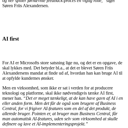
og her spiller førnævnte feedback-proces en vigtig rolle,”
siger
Søren Friis Alexandersen.
AI first
For AI er Microsofts store satsning lige nu, og det er en opgave, de
skal lykkes med. Det betyder bl.a., at det er blevet Søren Friis
Alexandersens mandat at finde ud af, hvordan han kan bruge AI til
at opfylde kundernes ønsker.
Men en virksomhed, som ikke er sat i verden for at producere
teknologi og platforme, skal ikke nødvendigvis tænke AI first,
mener han.
“Det er meget tænkeligt, at de kan have gavn af AI i en
eller anden form. Men det får de også som brugere af Business
Central, for vi frigiver AI-features som en del af det produkt, de
allerede bruger. Pointen er, at bruger man Business Central, får
man automatisk AI-features, uden selv som virksomhed at skulle
definere og lave et AI-implementeringsprojekt.”