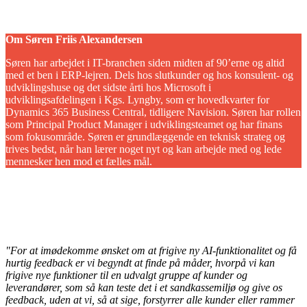
Om Søren Friis Alexandersen
Søren har arbejdet i IT-branchen siden midten af 90’erne og altid
med et ben i ERP-lejren. Dels hos slutkunder og hos konsulent- og
udviklingshuse og det sidste årti hos Microsoft i
udviklingsafdelingen i Kgs. Lyngby, som er hovedkvarter for
Dynamics 365 Business Central, tidligere Navision. Søren har rollen
som Principal Product Manager i udviklingsteamet og har finans
som fokusområde. Søren er grundlæggende en teknisk strateg og
trives bedst, når han lærer noget nyt og kan arbejde med og lede
mennesker hen mod et fælles mål.
"For at imødekomme ønsket om at frigive ny AI-funktionalitet og få
hurtig feedback er vi begyndt at finde på måder, hvorpå vi kan
frigive nye funktioner til en udvalgt gruppe af kunder og
leverandører, som så kan teste det i et sandkassemiljø og give os
feedback, uden at vi, så at sige, forstyrrer alle kunder eller rammer