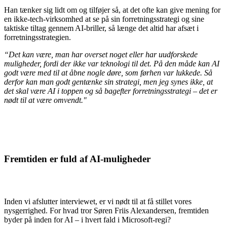
Han tænker sig lidt om og tilføjer så, at det ofte kan give mening for
en ikke-tech-virksomhed at se på sin forretningsstrategi og sine
taktiske tiltag gennem AI-briller, så længe det altid har afsæt i
forretningsstrategien.
“Det kan være, man har overset noget eller har uudforskede
muligheder, fordi der ikke var teknologi til det. På den måde kan AI
godt være med til at åbne nogle døre, som førhen var lukkede. Så
derfor kan man godt gentænke sin strategi, men jeg synes ikke, at
det skal være AI i toppen og så bagefter forretningsstrategi – det er
nødt til at være omvendt."
Fremtiden er fuld af AI-muligheder
Inden vi afslutter interviewet, er vi nødt til at få stillet vores
nysgerrighed. For hvad tror Søren Friis Alexandersen, fremtiden
byder på inden for AI – i hvert fald i Microsoft-regi?