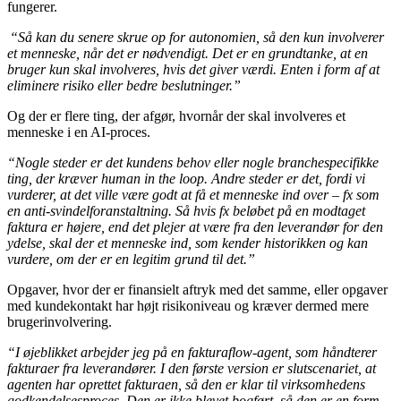
fungerer.
“Så kan du senere skrue op for autonomien, så den kun involverer
et menneske, når det er nødvendigt. Det er en grundtanke, at en
bruger kun skal involveres, hvis det giver værdi. Enten i form af at
eliminere risiko eller bedre beslutninger.”
Og der er flere ting, der afgør, hvornår der skal involveres et
menneske i en AI-proces.
“Nogle steder er det kundens behov eller nogle branchespecifikke
ting, der kræver human in the loop. Andre steder er det, fordi vi
vurderer, at det ville være godt at få et menneske ind over – fx som
en anti-svindelforanstaltning. Så hvis fx beløbet på en modtaget
faktura er højere, end det plejer at være fra den leverandør for den
ydelse, skal der et menneske ind, som kender historikken og kan
vurdere, om der er en legitim grund til det.”
Opgaver, hvor der er finansielt aftryk med det samme, eller opgaver
med kundekontakt har højt risikoniveau og kræver dermed mere
brugerinvolvering.
“I øjeblikket arbejder jeg på en fakturaflow-agent, som håndterer
fakturaer fra leverandører. I den første version er slutscenariet, at
agenten har oprettet fakturaen, så den er klar til virksomhedens
godkendelsesproces. Den er ikke blevet bogført, så den er en form