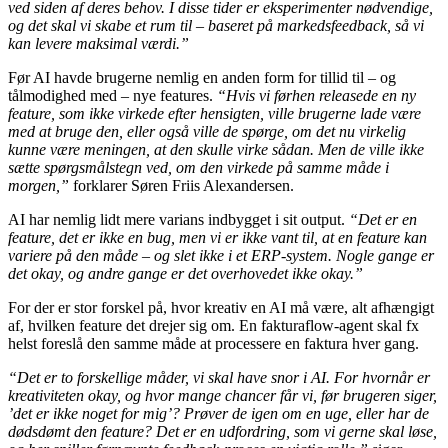
ved siden af deres behov. I disse tider er eksperimenter nødvendige,
og det skal vi skabe et rum til – baseret på markedsfeedback, så vi
kan levere maksimal værdi.”
Før AI havde brugerne nemlig en anden form for tillid til – og
tålmodighed med – nye features.
“Hvis vi førhen releasede en ny
feature, som ikke virkede efter hensigten, ville brugerne lade være
med at bruge den, eller også ville de spørge, om det nu virkelig
kunne være meningen, at den skulle virke sådan. Men de ville ikke
sætte spørgsmålstegn ved, om den virkede på samme måde i
morgen,”
forklarer Søren Friis Alexandersen.
AI har nemlig lidt mere varians indbygget i sit output.
“Det er en
feature, det er ikke en bug, men vi er ikke vant til, at en feature kan
variere på den måde – og slet ikke i et ERP-system. Nogle gange er
det okay, og andre gange er det overhovedet ikke okay.”
For der er stor forskel på, hvor kreativ en AI må være, alt afhængigt
af, hvilken feature det drejer sig om. En fakturaflow-agent skal fx
helst foreslå den samme måde at processere en faktura hver gang.
“Det er to forskellige måder, vi skal have snor i AI. For hvornår er
kreativiteten okay, og hvor mange chancer får vi, før brugeren siger,
’det er ikke noget for mig’? Prøver de igen om en uge, eller har de
dødsdømt den feature? Det er en udfordring, som vi gerne skal løse,