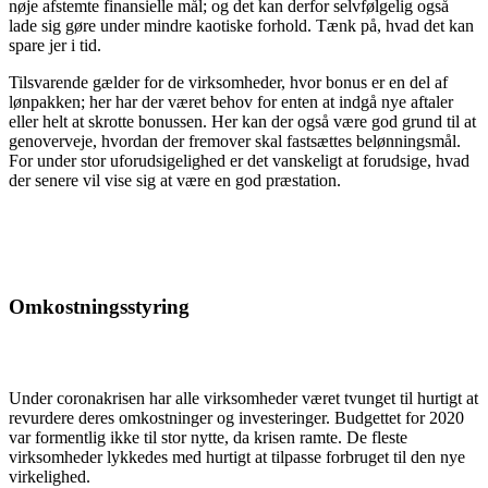
nøje afstemte finansielle mål; og det kan derfor selvfølgelig også
lade sig gøre under mindre kaotiske forhold. Tænk på, hvad det kan
spare jer i tid.
Tilsvarende gælder for de virksomheder, hvor bonus er en del af
lønpakken; her har der været behov for enten at indgå nye aftaler
eller helt at skrotte bonussen. Her kan der også være god grund til at
genoverveje, hvordan der fremover skal fastsættes belønningsmål.
For under stor uforudsigelighed er det vanskeligt at forudsige, hvad
der senere vil vise sig at være en god præstation.
Omkostningsstyring
Under coronakrisen har alle virksomheder været tvunget til hurtigt at
revurdere deres omkostninger og investeringer. Budgettet for 2020
var formentlig ikke til stor nytte, da krisen ramte. De fleste
virksomheder lykkedes med hurtigt at tilpasse forbruget til den nye
virkelighed.