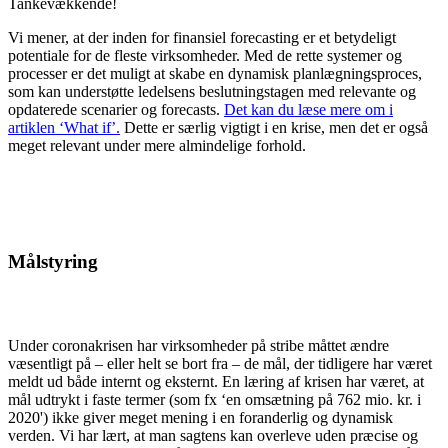
Tankevækkende!
Vi mener, at der inden for finansiel fore­casting er et betydeligt
potentiale for de fleste virksomheder. Med de rette systemer og
processer er det muligt at skabe en dynamisk planlægningsproces,
som kan understøtte ledelsens beslutningstagen med relevante og
opdaterede scenarier og forecasts.
Det kan du læse mere om i
artiklen ‘What ifʼ.
Dette er særlig vigtigt i en krise, men det er også
meget relevant under mere almindelige forhold.
Målstyring
Under coronakrisen har virksomheder på stribe måttet ændre
væsentligt på – eller helt se bort fra – de mål, der tidligere har været
meldt ud både internt og eksternt. En læring af krisen har været, at
mål udtrykt i faste termer (som fx ‘en omsætning på 762 mio. kr. i
2020') ikke giver meget mening i en foranderlig og dynamisk
verden. Vi har lært, at man sagtens kan overleve uden præcise og