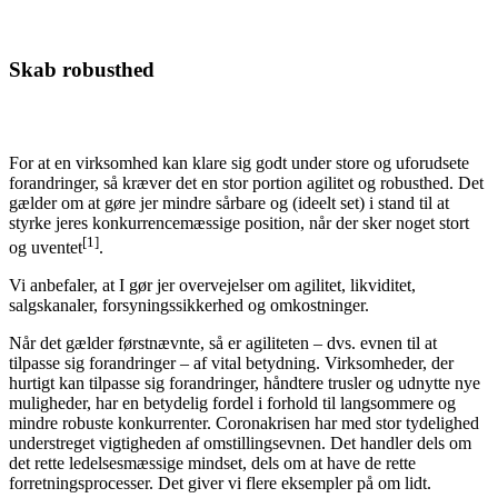
Skab robusthed
For at en virksomhed kan klare sig godt under store og uforudsete
forandringer, så kræver det en stor portion agilitet og robust­hed. Det
gælder om at gøre jer mindre sårbare og (ideelt set) i stand til at
styrke jeres konkurrencemæssige position, når der sker noget stort
[1]
og uventet
.
Vi anbefaler, at I gør jer overvejelser om agilitet, likviditet,
salgskanaler, forsyningssikkerhed og omkostninger.
Når det gælder førstnævnte, så er agiliteten – dvs. evnen til at
tilpasse sig forandringer – af vital betydning. Virksomheder, der
hurtigt kan tilpasse sig forandringer, håndtere trusler og udnytte nye
muligheder, har en betydelig fordel i forhold til langsommere og
mindre robuste konkurrenter. Coronakrisen har med stor tydelighed
understreget vigtigheden af omstillingsevnen. Det handler dels om
det rette ledelsesmæssige mindset, dels om at have de rette
forretningsprocesser. Det giver vi flere eksempler på om lidt.