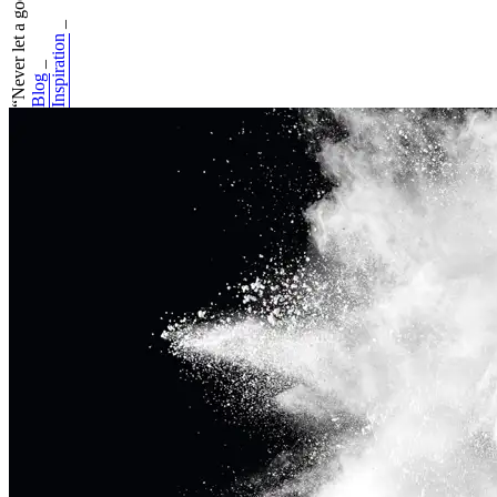
“Never let a good...
_
Inspiration
_
Blog