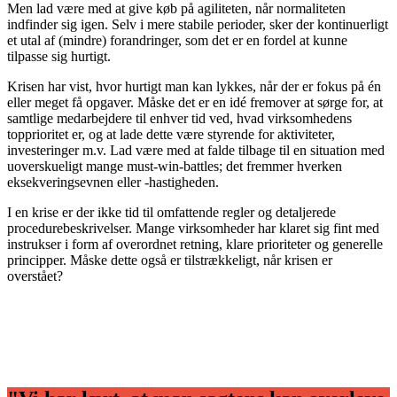
Men lad være med at give køb på agiliteten, når normaliteten
indfinder sig igen. Selv i mere stabile perioder, sker der kontinuerligt
et utal af (mindre) forandringer, som det er en fordel at kunne
tilpasse sig hurtigt.
Krisen har vist, hvor hurtigt man kan lykkes, når der er fokus på én
eller meget få opgaver. Måske det er en idé fremover at sørge for, at
samtlige medarbejdere til enhver tid ved, hvad virksomhedens
topprioritet er, og at lade dette være styrende for aktiviteter,
investeringer m.v. Lad være med at falde tilbage til en situation med
uoverskueligt mange must-win-battles; det fremmer hverken
eksekveringsevnen eller -hastigheden.
I en krise er der ikke tid til omfattende regler og detaljerede
procedurebeskrivelser. Mange virksomheder har klaret sig fint med
instrukser i form af overordnet retning, klare prioriteter og generelle
principper. Måske dette også er tilstrækkeligt, når krisen er
overstået?