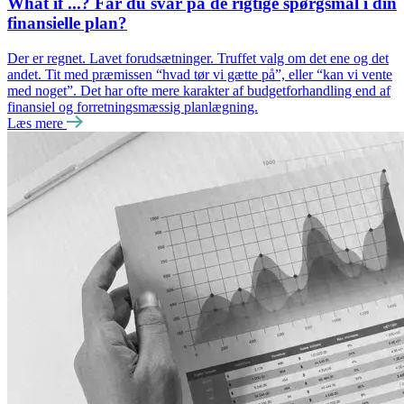
What if ...? Får du svar på de rigtige spørgsmål i din
finansielle plan?
Der er regnet. Lavet forudsætninger. Truffet valg om det ene og det
andet. Tit med præmissen “hvad tør vi gætte på”, eller “kan vi vente
med noget”. Det har ofte mere karakter af budgetforhandling end af
finansiel og forretningsmæssig planlægning.
Læs mere