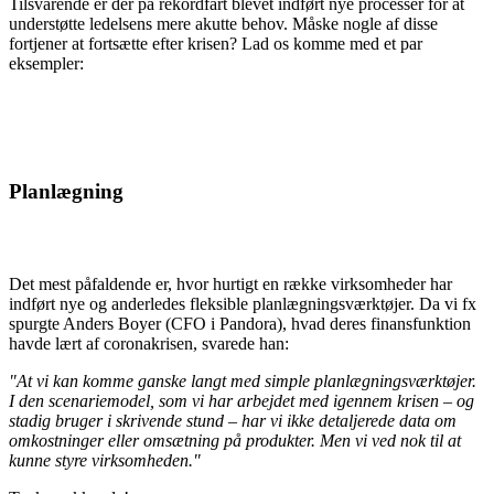
Tilsvarende er der på rekordfart blevet indført nye processer for at
understøtte ledelsens mere akutte behov. Måske nogle af disse
fortjener at fortsætte efter krisen? Lad os komme med et par
eksempler:
Planlægning
Det mest påfaldende er, hvor hurtigt en række virksomheder har
indført nye og ander­ledes fleksible planlægningsværktøjer. Da vi fx
spurgte Anders Boyer (CFO i Pandora), hvad deres finansfunktion
havde lært af coronakrisen, svarede han:
"At vi kan komme ganske langt med simple planlægningsværktøjer.
I den scenariemodel, som vi har arbejdet med igennem krisen – og
stadig bruger i skrivende stund – har vi ikke detaljerede data om
omkostninger eller omsætning på produkter. Men vi ved nok til at
kunne styre virksomheden."