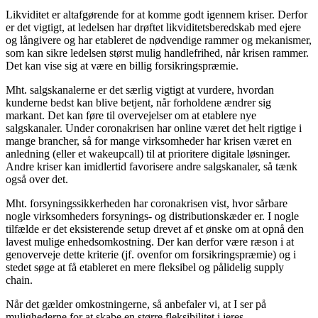
Likviditet er altafgørende for at komme godt igennem kriser. Derfor
er det vigtigt, at ledelsen har drøftet likviditetsberedskab med ejere
og långivere og har etableret de nødvendige rammer og mekanismer,
som kan sikre ledelsen størst mulig handlefrihed, når krisen rammer.
Det kan vise sig at være en billig forsikringspræmie.
Mht. salgskanalerne er det særlig vigtigt at vurdere, hvordan
kunderne bedst kan blive betjent, når forholdene ændrer sig
markant. Det kan føre til overvejelser om at etablere nye
salgskanaler. Under coronakrisen har online været det helt rigtige i
mange brancher, så for mange virksomheder har krisen været en
anledning (eller et wakeupcall) til at prioritere digitale løsninger.
Andre kriser kan imidlertid favorisere andre salgskanaler, så tænk
også over det.
Mht. forsyningssikkerheden har coronakrisen vist, hvor sårbare
nogle virksomheders forsynings- og distributionskæder er. I nogle
tilfælde er det eksisterende setup drevet af et ønske om at opnå den
lavest mulige enhedsomkostning. Der kan derfor være ræson i at
genoverveje dette kriterie (jf. ovenfor om forsikringspræmie) og i
stedet søge at få etableret en mere fleksibel og pålidelig supply
chain.
Når det gælder omkostningerne, så anbefaler vi, at I ser på
mulighederne for at skabe en større fleksibilitet i jeres