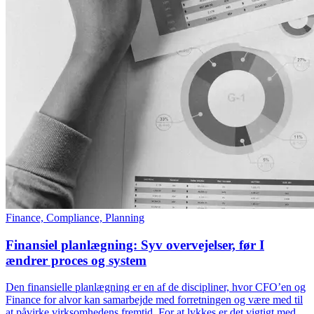
Finance, Compliance, Planning
Finansiel planlægning: Syv overvejelser, før I
ændrer proces og system
Den finansielle planlægning er en af de discipliner, hvor CFO’en og
Finance for alvor kan samarbejde med forretningen og være med til
at påvirke virksomhedens fremtid. For at lykkes er det vigtigt med