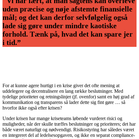
"Vi har lært, at man sagtens kan overleve
uden præcise og nøje afstemte finansielle
mål; og det kan derfor selvfølgelig også
lade sig gøre under mindre kaotiske
forhold. Tænk på, hvad det kan spare jer
i tid.”
For at kunne agere hurtigt i en krise giver det ofte mening at
uddelegere og decentralisere en lang række beslutninger. Med
tydelige prioriteter og retningslinjer (jf. ovenfor) samt en høj grad af
kommunikation og transparens så lader dette sig fint gøre … så
hvorfor ikke også efter krisen?
Under krisen har mange kriseteams løbende vurderet risici og
muligheder, når der skulle træffes beslutninger og prioriteres; det har
både været naturligt og nødvendigt. Risiko­styring har således været
en integreret del af ledelsesopgaven, og ikke en separat compliance-