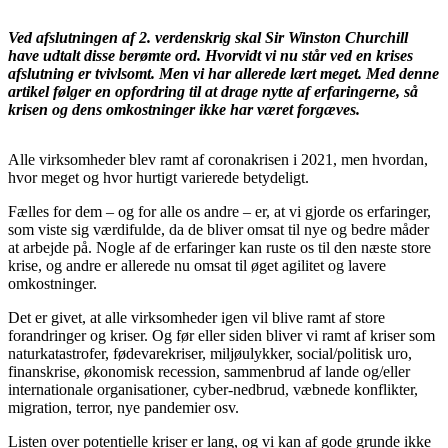
Ved afslutningen af 2. verdenskrig skal Sir Winston Churchill
have udtalt disse berømte ord. Hvorvidt vi nu står ved en krises
afslutning er tvivlsomt. Men vi har allerede lært meget. Med denne
artikel følger en opfordring til at drage nytte af erfaringerne, så
krisen og dens omkostninger ikke har været forgæves.
Alle virksomheder blev ramt af coronakrisen i 2021, men hvordan,
hvor meget og hvor hurtigt varierede betydeligt.
Fælles for dem – og for alle os andre – er, at vi gjorde os erfaringer,
som viste sig værdifulde, da de bliver omsat til nye og bedre måder
at arbejde på. Nogle af de erfaringer kan ruste os til den næste store
krise, og andre er allerede nu omsat til øget agilitet og lavere
omkostninger.
Det er givet, at alle virksomheder igen vil blive ramt af store
forandringer og kriser. Og før eller siden bliver vi ramt af kriser som
naturkatastrofer, fødevarekriser, miljøulykker, social/politisk uro,
finanskrise, økonomisk recession, sammenbrud af lande og/eller
internationale organisationer, cyber-nedbrud, væbnede konflikter,
migration, terror, nye pandemier osv.
Listen over potentielle kriser er lang, og vi kan af gode grunde ikke