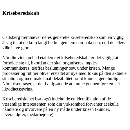
Kriseberedskab
Carlsberg fremhæver deres generelle kriseberedskab som en vigtig
årsag til, at de kom langt bedre igennem coronakrisen, end de ellers
ville have gjort.
Når din virksomhed etablerer et kriseberedskab, er det vigtigt at
forholde sig til, hvordan der skal organiseres, mødes,
kommunikeres, træffes beslutninger osv. under krisen. Mange
processer og rutiner bliver erstattet af nye med fokus på den aktuelle
situation og med maksimal fleksibilitet for at kunne agere hurtigt.
Når krisen raser, er det fx afgørende at kunne gennemføre en tæt
likviditetsstyring.
Kriseberedskabet bør også indeholde en identifikation af de
væsentlige interessenter, som din virksomhed forventer at skulle
håndtere og involvere på en ny måde under krisen (kunder,
leverandører, medarbejdere).