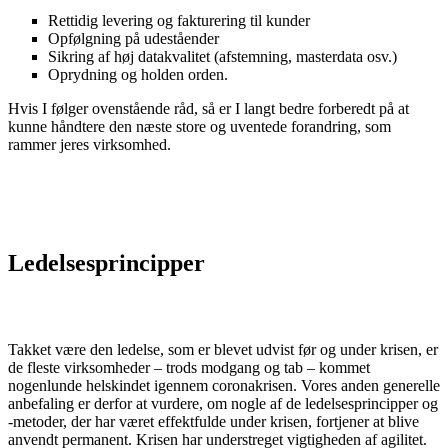
Rettidig levering og fakturering til kunder
Opfølgning på udeståender
Sikring af høj datakvalitet (afstemning, masterdata osv.)
Oprydning og holden orden.
Hvis I følger ovenstående råd, så er I langt bedre forberedt på at
kunne håndtere den næste store og uventede forandring, som
rammer jeres virksomhed.
Ledelsesprincipper
Takket være den ledelse, som er blevet udvist før og under krisen, er
de fleste virksomheder – trods modgang og tab – kommet
nogenlunde helskindet igennem coronakrisen. Vores anden generelle
anbefaling er derfor at vurdere, om nogle af de ledelsesprincipper og
-metoder, der har været effektfulde under krisen, fortjener at blive
anvendt permanent. Krisen har understreget vigtigheden af agilitet.