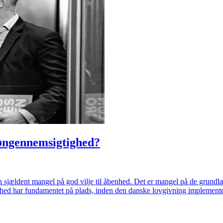
løngennemsigtighed?
 sjældent mangel på god vilje til åbenhed. Det er mangel på de grundl
omhed har fundamentet på plads, inden den danske lovgivning implemente