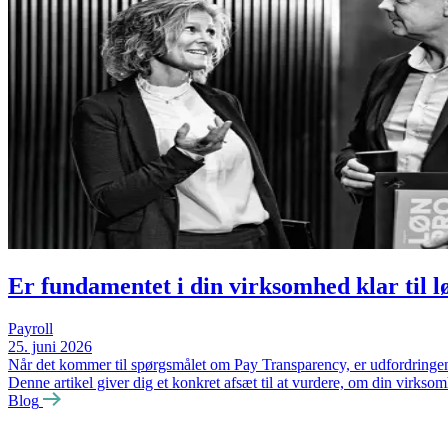
Er fundamentet i din virksomhed klar til 
Payroll
25. juni 2026
Når det kommer til spørgsmålet om Pay Transparency, er udfordringen
Denne artikel giver dig et konkret afsæt til at vurdere, om din virks
Blog