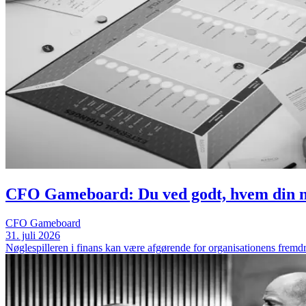
CFO Gameboard: Du ved godt, hvem din nøg
CFO Gameboard
31. juli 2026
Nøglespilleren i finans kan være afgørende for organisationens frem