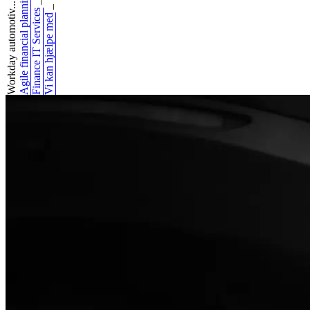
Agile financial planning
_
Workday automotiv...
_
Finance IT Services
Vi kan hjælpe med