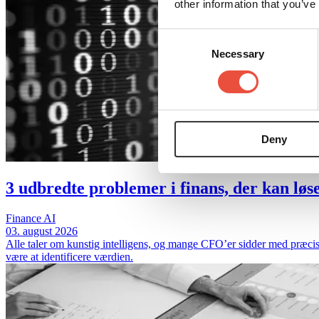
other information that you’ve
Consent
Necessary
Selection
Deny
3 udbredte problemer i finans, der kan løs
Finance
AI
03. august 2026
Alle taler om kunstig intelligens, og mange CFO’er sidder med præcis
være at identificere værdien.