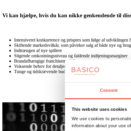
Vi kan hjælpe, hvis du kan nikke genkendende til dis
Intensiveret konkurrence og prispres som følge af udviklingen fr
Skiftende markedsvilkår, som påvirker salg af både nye og brugt
Indtrængen af nye spillere
Stigende omkostningsniveau og faldende indtjeningsmarginer
Brandafhængige franchisemodeller
Voksende behov for detaljeret økonomistyring på tværs af forr
Tunge og tidskrævende budgetprocesser i Excel.
Consent
This website uses cookies
We use cookies to personalis
information about your use of