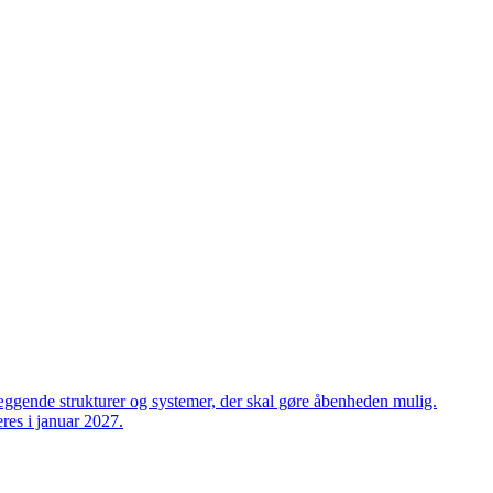
æggende strukturer og systemer, der skal gøre åbenheden mulig.
res i januar 2027.