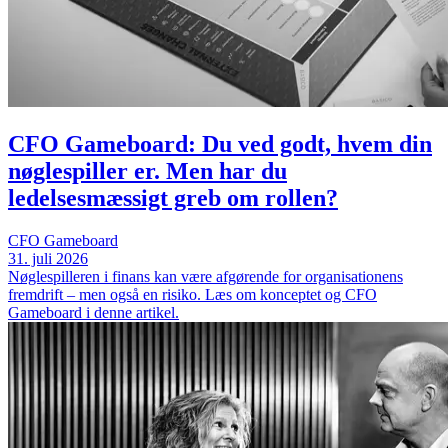
CFO Gameboard: Du ved godt, hvem din
nøglespiller er. Men har du
ledelsesmæssigt greb om rollen?
CFO Gameboard
31. juli 2026
Nøglespilleren i finans kan være afgørende for organisationens
fremdrift – men også en risiko. Læs om konceptet og CFO
Gameboard i denne artikel.