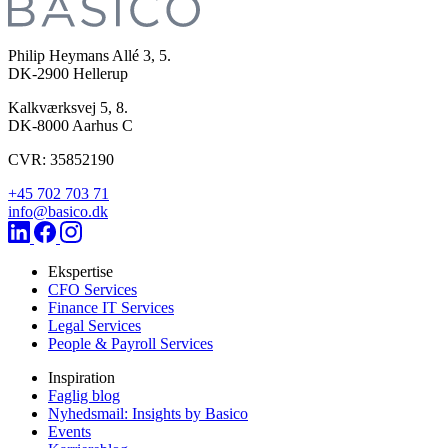
Philip Heymans Allé 3, 5.
DK-2900
Hellerup
Kalkværksvej 5, 8.
DK-8000
Aarhus C
CVR: 35852190
+45 702 703 71
info@basico.dk
Ekspertise
CFO Services
Finance IT Services
Legal Services
People & Payroll Services
Inspiration
Faglig blog
Nyhedsmail: Insights by Basico
Events