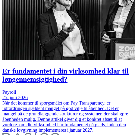
Er fundamentet i din virksomhed klar til
løngennemsigtighed?
Payroll
25. juni 2026
Når det kommer til spørgsmålet om Pay Transparency, er
udfordringen sjældent mangel på god vilje til åbenhed. Det er
mangel på de grundlæggende strukturer og systemer, der skal gøre
åbenheden mulig. Denne artikel giver dig et konkret afsæt til at
vurdere, om din virksomhed har fundamentet på plads, inden den
danske lovgivning implementeres i januar 2027.