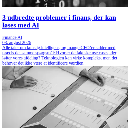
3 udbredte problemer i finans, der kan
løses med AI
Finance
AI
03. august 2026
Alle taler om kunstig intelligens, og mange CFO’er sidder med
præcis det samme spørgsmål: Hvor er de faktiske use cases, der
løfter vores afdeling? Teknologien kan virke kompleks, men det
behøver det ikke være at identificere værdien.