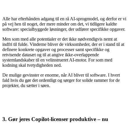
Alle har efterhånden adgang til en rå AI-sprogmodel, og derfor er vi
på vej hen til noget, der mere minder om det, vi tidligere kaldte
software: specialbyggede løsninger, der udfører specifikke opgaver.
Men som med alle potentialer er det ikke nødvendigvis nemt at
indfri til fulde. Vinderne bliver de virksomheder, der er i stand til at
definere konkrete opgaver og processer samt specifikke og
retvisende datasæt og til at angive ikke-overlappende
systemlandskaber til en velinstrueret AI-motor. For som med
kodning skal tvetydigheden ned.
De mulige gevinster er enorme, når AI bliver til software. I hvert
fald hvis du gør det ordentligt og sørger for solide rammer for de
projekter, du sætter i søen.
3. Gør jeres Copilot-licenser produktive – nu