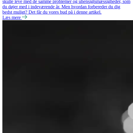
skulle leve med de samme problemer og uhensigtsmæssigheder, som
du døjer med i indeværende år. Men hvordan forbereder du dig
bedst muligt? Det får du vores bud på i denne artikel.
Læs mere