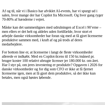
Af og til, når vi i Basico har afviklet AI-events, har vi spurgt ud i
salen, hvor mange der har Copilot fra Microsoft. Og hver gang ryger
70-80% af hænderne i vejret.
Måske kan det sammenlignes med udrulningen af Excel i 90’erne –
men ellers er det helt og aldeles uden fortilfælde, hvor stort et
arbejde danske virksomheder har foran sig med at få gjort licenserne
produktive sammen med, i kraft af og på trods af deres
medarbejdere.
For bottom line er, at licenserne i langt de fleste virksomheder
allerede er indkøbt. Med en Copilot-licens til 150 kr./måned pr.
bruger koster 100 relativt ubrugte licenser jer 180.000 kr. om året.
Har I styr på, om jeres investering er produktiv? Opgaven i 2026 for
danske virksomheder og for dig som CFO er ikke at få fjernet
licenserne igen, men at få gjort dem produktive, så der ikke kun
betales, men også høstes løbende.