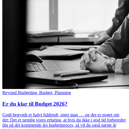
Beyond Budgeting, Budget, Planning
Er du klar til Budget 2026?
Godt begyndt er halvt fuldendt, siger man … og der er noget om
det: Det er nemlig vores erfaring, at hvis du ikke i god tid forbereder
dig på det kommende års budgetproces, så vil du også næste år