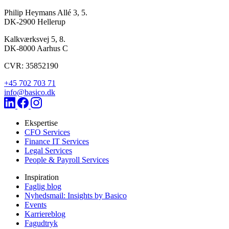
Philip Heymans Allé 3, 5.
DK-2900
Hellerup
Kalkværksvej 5, 8.
DK-8000
Aarhus C
CVR: 35852190
+45 702 703 71
info@basico.dk
Ekspertise
CFO Services
Finance IT Services
Legal Services
People & Payroll Services
Inspiration
Faglig blog
Nyhedsmail: Insights by Basico
Events
Karriereblog
Fagudtryk