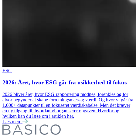
ESG
2026: Året, hvor ESG går fra usikkerhed til fokus
2026 bliver året, hvor ESG-rapportering modnes, forenkles og for
alvor begynder at skabe forretningsmæssig værdi. Og hvor vi går fra
1.000+ datapunkter til en fokuseret værdiskabelse. Men det kræver
en ny tilgang til, hvordan vi organiserer opgaven. Hvorfor og
hvilken kan du læse om i artiklen her.
Læs mere