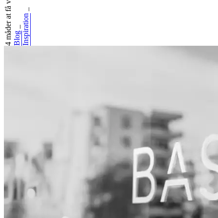
4 måder at få vær...
_
Inspiration
_
Blog