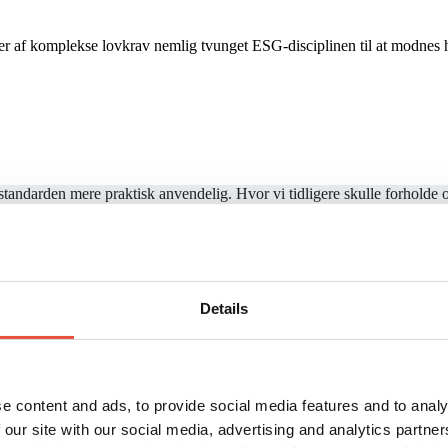
er af komplekse lovkrav nemlig tvunget ESG-disciplinen til at modnes hur
tandarden mere praktisk anvendelig. Hvor vi tidligere skulle forholde o
hed.
de virksomheder, der ikke er omfattet af den fulde rapporteringspligt, m
samarbejder.
enerelt er steget markant
.
Barren er blevet sat højere. Vi er kommet
Details
reference for, hvad reel og seriøs ESG-rapportering er.
e content and ads, to provide social media features and to analy
 our site with our social media, advertising and analytics partn