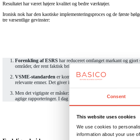
Resultatet
har været højere kvalitet og bedre værktøjer.
Ironisk nok har den kaotiske implementeringsproces
og de første bølg
tre væsentlige gevinster:
Forenkling af ESRS
har reduceret omfanget markant og gjort s
områder, der rent faktisk bringer værdi for den enkelte virksom
VSME-standarden
er kommet til som et brugbart værktøj for 
relevante emner. Det giver især mening i forhold til værdikæde
Men det vigtigste er måske:
Kvaliteten af ESG-rapportering g
Consent
agtige rapporteringer. I dag har vi et fælles sprog og en fælles 
This website uses cookies
We use cookies to personalis
information about your use of