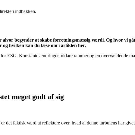
direkte i indbakken.
r alvor begynder at skabe forretningsmæssig værdi. Og hvor vi går
r og hvilken kan du læse om i artiklen her.
en for ESG. Konstante ændringer, uklare rammer og en overvældende mæn
tet meget godt af sig
r det faktisk værd at reflektere over, hvad al denne turbulens har givet