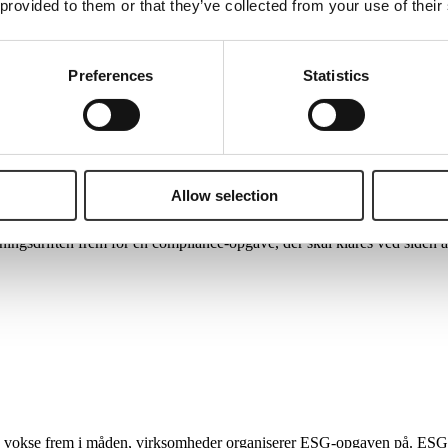
 provided to them or that they’ve collected from your use of their
Preferences
Statistics
 årevis:
arbejdsro. Ikke fordi opgaven forsvinder, men fordi rammerne b
 krav til i stedet at fokusere på det, der virkelig giver mening for den 
Allow selection
ningsdriften frem for en compliance-opgave, der skal klares ved siden a
ns vokse frem i måden, virksomheder organiserer ESG-opgaven på. ESG er