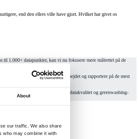
tigere, end den ellers ville have gjort. Hvilket har givet os
s til 1.000+ datapunkter, kan vi nu fokusere mere målrettet på de
en som gerne vil have struktur på arbejdet og rapportere på de mest
 væk fra selvopfundne
KPI'er, dårlig datakvalitet og
greenwashing-
About
se our traffic. We also share
ers who may combine it with