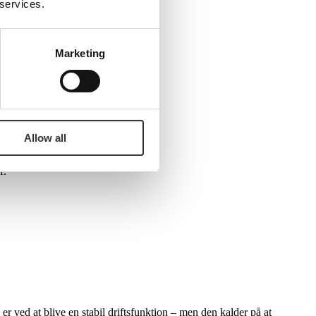
 services.
Marketing
liver
mere
stabile.
enkelte virksomhed:
Allow all
f.
 ved at blive en stabil driftsfunktion
‒
men den
kalder på at