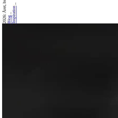
2026: Året, hvor...
_
Inspiration
_
Blog