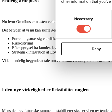
Endelig arbejdsro
other information that you’ve
Consent
Necessary
Selection
Nu hvor
Omnibus
er
næsten vedtaget
,
får
vi
det,
vi
har længtes efter i
Det betyder, at vi nu kan skifte gear fra at kæmpe med de regulatoriske
Forretningsmæssig værdiskabelse
Risikostyring
Efterspørgsel fra kunder, leverandører og andre interessenter
Deny
Strategisk integration af ESG i forretningen.
Vi kan endelig begynde at tale om ESG som en integreret del af forret
I den nye virkelighed
er
fleksibilitet nøglen
Mens den regulatoriske ramme nu stabiliserer sig, ser vi en ny tende