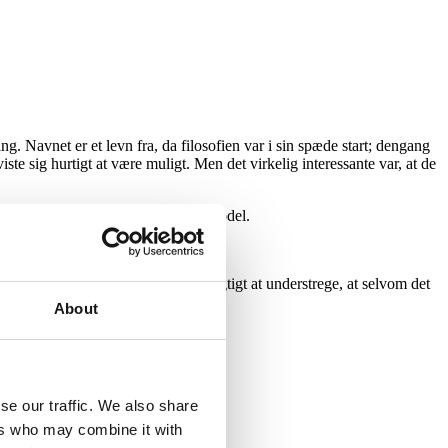
 Navnet er et levn fra, da filosofien var i sin spæde start; dengang
ste sig hurtigt at være muligt. Men det virkelig interessante var, at de
tion er en sammenhængende ledelsesmodel.
eligt eller forkert. Det er bare vigtigt at understrege, at selvom det
About
du kan se illustreret i figur 1.
se our traffic. We also share
ers who may combine it with