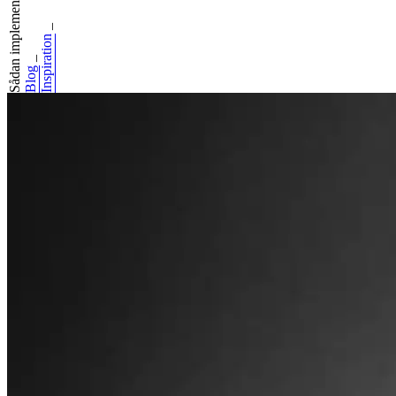
Sådan implementer...
_
Inspiration
_
Blog