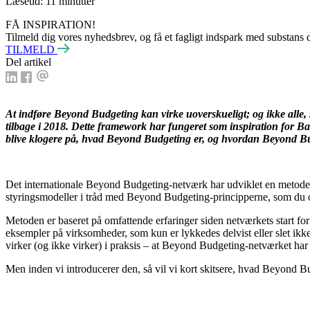
Læsetid: 11 minutter
FÅ INSPIRATION!
Tilmeld dig vores nyhedsbrev, og få et fagligt indspark med substans 
TILMELD
Del artikel
At indføre Beyond Budgeting kan virke uoverskueligt; og ikke alle
tilbage i 2018. Dette framework har fungeret som inspiration for Bas
blive klogere på, hvad Beyond Budgeting er, og hvordan Beyond Bu
Det internationale Beyond Budgeting-netværk har udviklet en metode, 
styringsmodeller i tråd med Beyond Budgeting-principperne, som du og
Metoden er baseret på omfattende erfaringer siden netværkets start f
eksempler på virksomheder, som kun er lykkedes delvist eller slet ikke
virker (og ikke virker) i praksis – at Beyond Budgeting-netværket har
Men inden vi introducerer den, så vil vi kort skitsere, hvad Beyond B