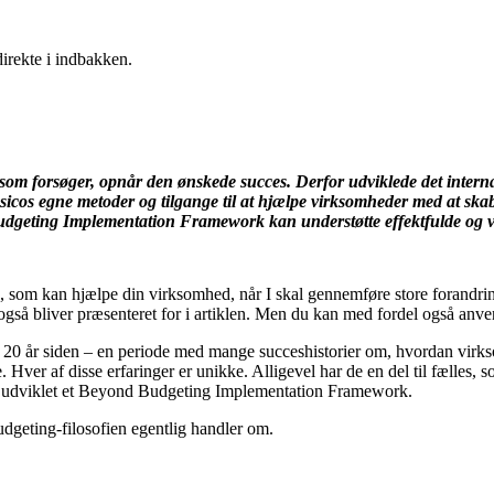
direkte i indbakken.
, som forsøger, opnår den ønskede succes. Derfor udviklede det inte
icos egne metoder og tilgange til at hjælpe virksomheder med at skabe
dgeting Implementation Framework kan understøtte effektfulde og v
som kan hjælpe din virksomhed, når I skal gennemføre store forandringe
så bliver præsenteret for i artiklen. Men du kan med fordel også anve
or 20 år siden – en periode med mange succeshistorier om, hvordan virk
. Hver af disse erfaringer er unikke. Alligevel har de en del til fælles
 udviklet et
Beyond Budgeting Implementation Framework.
udgeting-filosofien egentlig handler om.