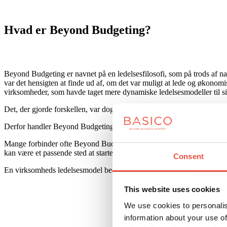
Hvad er Beyond Budgeting?
Beyond Budgeting er navnet på en ledelsesfilosofi, som på trods af n
var det hensigten at finde ud af, om det var muligt at lede og økonomis
virksomheder, som havde taget mere dynamiske ledelsesmodeller til si
Det, der gjorde forskellen, var dog ikke alene fraværet af årsbudge
Derfor handler Beyond Budgeting om at hjælpe virksomheder med at
Mange forbinder ofte Beyond Budgeting med at indføre alternativer til d
kan være et passende sted at starte, så handler Beyond Budgeting om
Consent
En virksomheds ledelsesmodel består af en række elementer, hvor de vigti
This website uses cookies
We use cookies to personalis
information about your use of