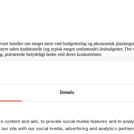
avnet handler om meget mere end budgettering og økonomisk planlægning.
tyre uden traditionelle (og typisk meget omfattende) årsbudgetter. Det vi
g, præsterede betydeligt bedre end deres konkurrenter.
ttet. For det afgørende for en konsekvent og konkurrencedygtig præsta
 skabe sammenhæng i deres ledelsesmodel.
en årlige budgetproces, som de fleste finder ineffektiv. Det er ikke mærk
 meget mere.
Details
gste (i overskriftsform) er: formål, værdier, strategi og processer, som 
e content and ads, to provide social media features and to analy
 our site with our social media, advertising and analytics partn