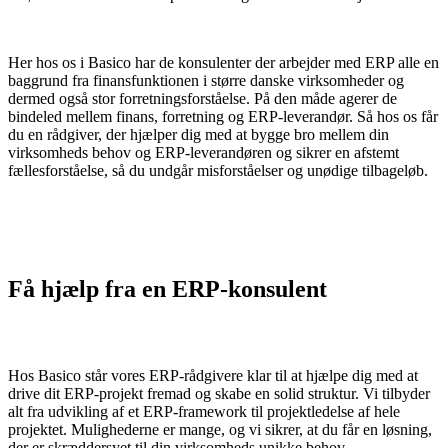
Her hos os i Basico har de konsulenter der arbejder med ERP alle en
baggrund fra finansfunktionen i større danske virksomheder og
dermed også stor forretningsforståelse. På den måde agerer de
bindeled mellem finans, forretning og ERP-leverandør.
Så hos os får
du en rådgiver, der hjælper dig med at bygge bro mellem din
virksomheds behov og ERP-leverandøren og sikrer en afstemt
fællesforståelse, så du undgår misforståelser og unødige tilbageløb.
Få hjælp fra en ERP-konsulent
Hos Basico står vores ERP-rådgivere klar til at hjælpe dig med at
drive dit ERP-projekt fremad og skabe en solid struktur. Vi tilbyder
alt fra udvikling af et ERP-framework til projektledelse af hele
projektet. Mulighederne er mange, og vi sikrer, at du får en løsning,
der er skræddersyet til din virksomheds unikke behov.