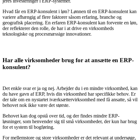
jeres investeringer i
ERP-systemer
.
Hvad får en ERP-konsulent i løn? Lønnen til en ERP-
konsulent
kan
variere afhængig af flere faktorer såsom erfaring, branche og
geografisk placering. En erfaren
ERP-konsulent
kan forvente en løn,
der reflekterer den rolle, de har i at drive en virksomheds
teknologiske og procesmæssige innovationer.
Har alle virksomheder brug for at ansætte en
ERP-
konsulent
?
Det enkle svar er ja og nej. Arbejder du i en mindre virksomhed, kan
du have gavn af ERP, hvis din virksomhed har specifikke behov. Er
der tale om en nystartet iværksættervirksomhed med få ansatte, så vil
behovet nok ikke være det største.
Behovet kan dog opstå over tid, og der findes mindre
ERP-
løsninger
, som henvender sig til små virksomheder, der kun har brug
for et system til bogføring.
For mellemstore og store virksomheder er det relevant at undersøge,