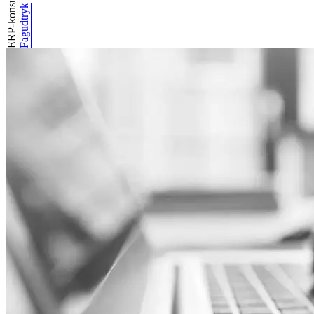
ERP-konsulent
Fagudtryk