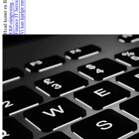
Hvad koster en Bu...
Finance IT Services
Vi kan hjælpe med
_
ERP-rådgivning