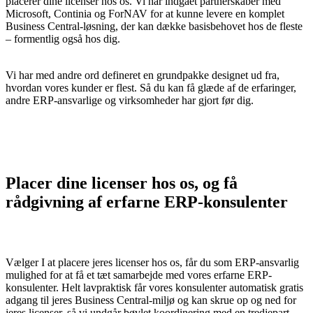
placerer dine licenser hos os. Vi har indgået partnerskaber med
Microsoft, Continia og ForNAV for at kunne levere en komplet
Business Central-løsning, der kan dække basisbehovet hos de fleste
– formentlig også hos dig.
Vi har med andre ord defineret en grundpakke designet ud fra,
hvordan vores kunder er flest. Så du kan få glæde af de erfaringer,
andre
ERP-ansvarlige
og virksomheder har gjort før dig.
Placer dine licenser hos os, og få
rådgivning af erfarne
ERP-konsulenter
Vælger I at placere jeres licenser hos os, får du som
ERP-ansvarlig
mulighed for at få et tæt samarbejde med vores erfarne
ERP-
konsulenter
. Helt lavpraktisk får vores konsulenter automatisk gratis
adgang til jeres Business Central-miljø og kan skrue op og ned for
jeres licenser, så vi undgår bøvlet koordinering med en tredjepart